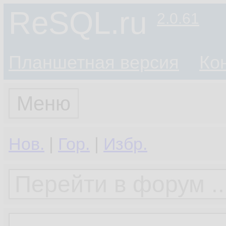
ReSQL.ru
2.0.61
Планшетная версия
Ко
Меню
Нов.
|
Гор.
|
Избр.