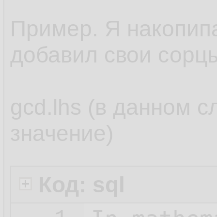
Пример. Я накопипас
добавил свои сорц
gcd.lhs (в данном с
значение)
Код: sql