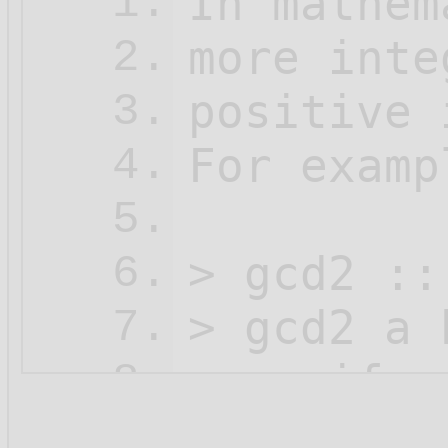
In mathem
1.
more inte
2.
positive 
3.
For examp
4.
5.
> gcd2 ::
6.
> gcd2 a b
7.
>    if  
8.
>        
9.