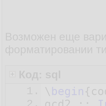
10.
The great
11.
common mu
12.
Возможен еще вари
divisor i
13.
форматировании т
14.
> lcm :: 
15.
Код: sql
16.
\
begin
{co
1.
gcd2 :: 
I
2.