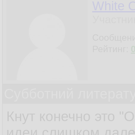
White 
Участни
Сообщен
Рейтинг:
Субботний литерату
Кнут конечно это "О-
идеи слишком дале