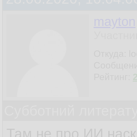
mayton
Участни
Откуда: l
Сообщен
Рейтинг:
Субботний литерату
Там не про ИИ наск