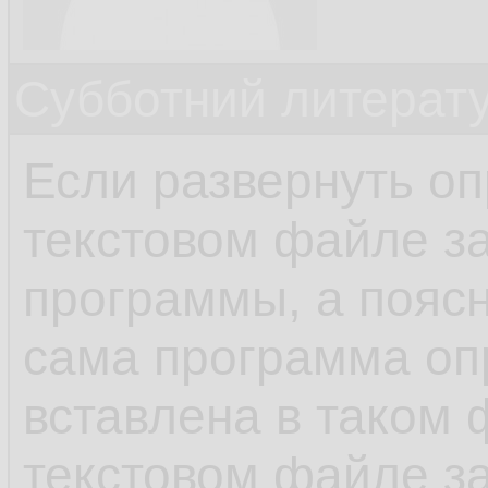
Субботний литерату
Если развернуть оп
текстовом файле з
программы, а поясн
сама программа о
вставлена в таком ф
текстовом файле з