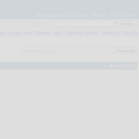
Мобильная версия
Контакт
Правила
FAQ
Помощь
нное
|
Игнор. тему
|
Прикреп. тему
|
Пометить прочит.
/
непрочит.
|
Фильтр
#39973766