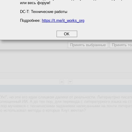
или весь форум!
соглашение
циальности
DC-T: Технические работы
Подробнее:
https://t.me/it_works_org
okie
а статистики
етинга и рекламы
и "Ух!", но эти его идеи слишком далеки от реальности. Литераутрно писа
олноценный ИИ. А до тех пор, для перевода с литературного языка на ст
 пор мучаемся с техническими заданиями написанными на почти литерату
-то использовал методы о которых Кнут мечтал?