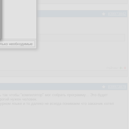
#39973842
Рейтинг:
0
/
0
#39973879
ть так чтобы "компилятор" мог собрать программу... Это будет
рогий нужен человек.
рном языке и то далеко не всегда понимаем что заказчик хотел