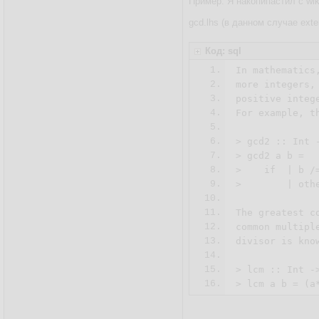
Пример. Я накопипастил с wik
gcd.lhs (в данном случае exte
Код: sql
1.
In mathematics
2.
more integers,
3.
positive integ
4.
For example, th
5.
6.
> gcd2 :: Int -
7.
> gcd2 a b = 

8.
>    if  | b /=
9.
>        | othe
10.
11.
The greatest c
12.
common multipl
13.
divisor is know
14.
15.
> lcm :: Int ->
16.