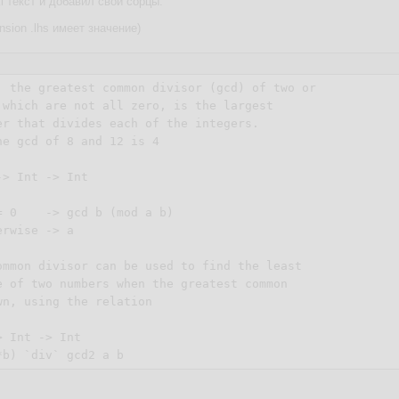
i текст и добавил свои сорцы.
nsion .lhs имеет значение)
, the greatest common divisor (gcd) of two or 

 which are not all zero, is the largest 

er that divides each of the integers. 

e gcd of 8 and 12 is 4

> Int -> Int

 0    -> gcd b (mod a b)

rwise -> a

ommon divisor can be used to find the least 

e of two numbers when the greatest common 

n, using the relation

 Int -> Int
