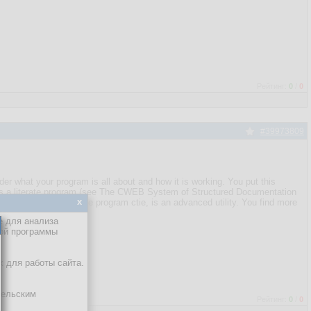
Рейтинг:
0
/
0
#39973809
er what your program is all about and how it is working. You put this
itten as a literate program (see The CWEB System of Structured Documentation
x
 into a nice book. The program ctie, is an advanced utility. You find more
е для анализа
кой программы
х для работы сайта.
тельским
Рейтинг:
0
/
0