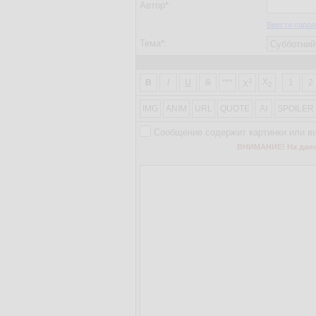
Автор*:
Ввести парол
Тема*:
2
X
B
I
U
S
***
1
2
X
2
IMG
ANIM
URL
QUOTE
AI
SPOILER
Сообщение содержит картинки или в
ВНИМАНИЕ! На данно