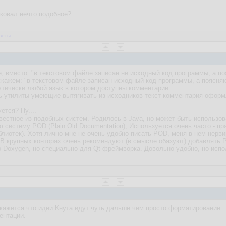
иковал нечто подобное?
веты
, вместо: "в текстовом файле записан не исходный код программы, а п
 скажем: "в текстовом файле записан исходный код программы, а поясня
ктически любой язык в котором доступны комментарии.
ь утилиты умеющие вытягивать из исходников текст комментария оформ
ется? Ну....
звестное из подобных систем. Родилось в Java, но может быть использо
ю систему POD (Plain Old Documentation), Используется очень часто - п
лиотек). Хотя лично мне не очень удобно писать POD, меня в нем нерви
В крупных конторах очень рекомендуют (в смысле обязуют) добавлять 
то Doxygen, но специально для Qt фреймворка. Довольно удобно, но испо
кажется что идеи Кнута идут чуть дальше чем просто форматирование
ентации.