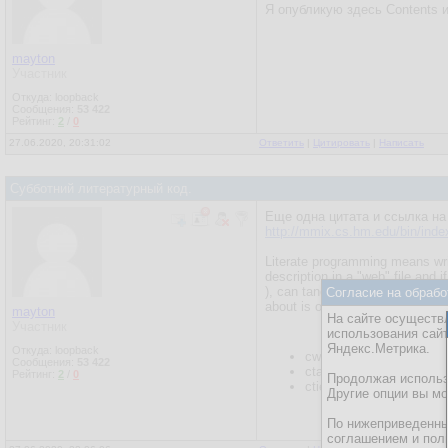
Я опубликую здесь Contents и
mayton
Участник
Откуда: loopback
Сообщения:
53 422
Рейтинг:
2
/
0
27.06.2020, 20:31:02
Ответить
|
Цитировать
|
Написать
Субботний литературный код.
Еще одна цитата и ссылка на
http://mmix.cs.hm.edu/bin/inde
Literate programming means writ
description in a "web" file and 
), can tangle the web and extra
Согласие на обрабо
about is on the documentation 
mayton
На сайте осуществл
Участник
использования сай
Яндекс.Метрика.
Откуда: loopback
cweave produces .tex fil
Сообщения:
53 422
ctangle produces .c files
Рейтинг:
2
/
0
Продолжая использо
ctie alternative to ctangl
Другие опции вы м
По нижеприведенны
соглашением и пол