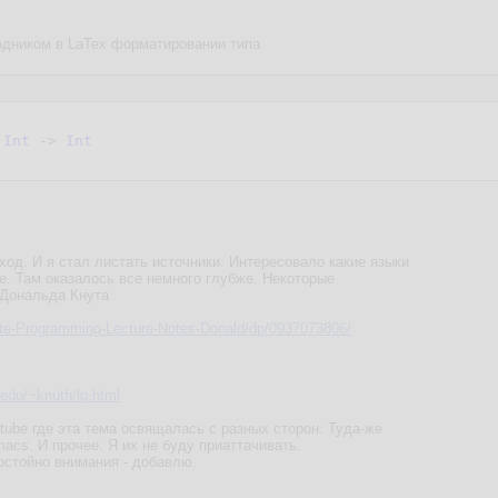
одником в LaTex форматировании типа
 
Int
 -> 
Int
ход. И я стал листать источники. Интересовало какие языки
ое. Там оказалось все немного глубже. Некоторые
 Дональда Кнута
ate-Programming-Lecture-Notes-Donald/dp/0937073806/
.edu/~knuth/lp.html
tube где эта тема освящалась с разных сторон. Туда-же
acs. И прочее. Я их не буду приаттачивать.
остойно внимания - добавлю.