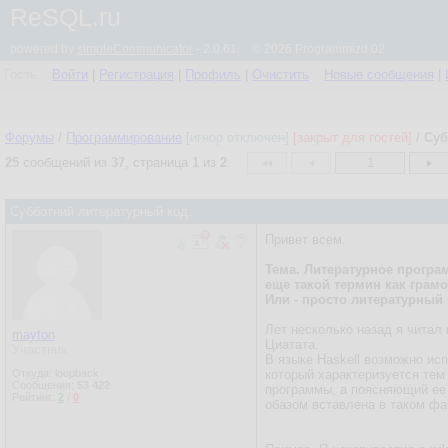
ReSQL.ru
powered by
simpleCommunicator
- 2.0.61 © 2026 Programmizd 02
Гость
Войти
|
Регистрация
|
Профиль
|
Очистить
Новые сообщения
|
Форумы
/
Программирование
[игнор отключен]
[закрыт для гостей]
/
Суб
25
сообщений из
37
, страница
1
из
2
1
Субботний литературный код.
Привет всем.
Тема. Литературное програ
еще такой термин как грамо
Или - просто литературный 
Лет несколько назад я читал 
mayton
Циатата.
Участник
В языке Haskell возможно исп
Откуда: loopback
который характеризуется тем
Сообщения:
53 422
программы, а поясняющий ее
Рейтинг:
2
/
0
обазом вставлена в таком фай