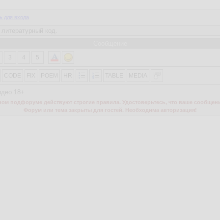
ь для входа
Сообщение
3
4
5
CODE
FIX
POEM
HR
TABLE
MEDIA
идео 18+
м подфоруме действуют строгие правила. Удостоверьтесь, что ваше сообщени
Форум или тема закрыты для гостей. Необходима авторизация!