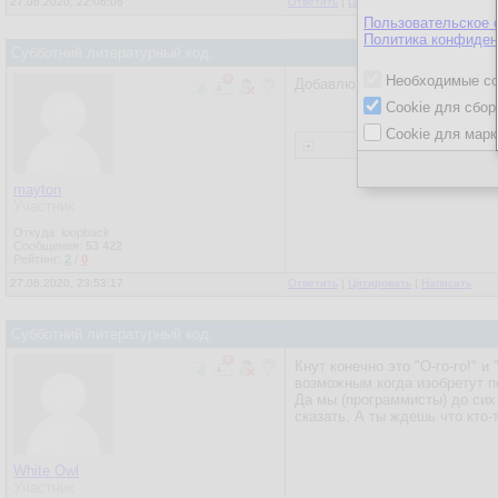
27.06.2020, 22:06:06
Ответить
|
Цитировать
|
Написать
Пользовательское 
Политика конфиден
Субботний литературный код.
Необходимые co
Добавлю линк на книжку.
Cookie для сбор
Cookie для марк
mayton
Участник
Откуда: loopback
Сообщения:
53 422
Рейтинг:
2
/
0
27.06.2020, 23:53:17
Ответить
|
Цитировать
|
Написать
Субботний литературный код.
Кнут конечно это "О-го-го!" 
возможным когда изобретут п
Да мы (программисты) до сих
сказать. А ты ждешь что кто
White Owl
Участник