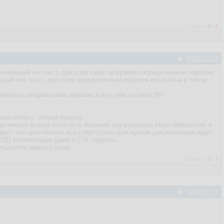
Рейтинг:
0
/
0
#39973788
оясняющий ее текст, при этом сама программа определенным образом
ющий еге текст, при этом определенным образом вставлена в таком
ленного специальным образом и вот тебе готовое ЛП.
вано почти с любым языком.
рактически всегда если есть желание опубликовать свою библиотеку в
рует что практически все старт-стопы для кусков документации надо
POD комментарии даже в CGI скрипты.
льзуется намного реже.
Рейтинг:
0
/
0
#39973795