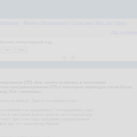
Избранное
Форумы
|
Пользователи
|
Статистика
|
Мод. лог
|
Поиск
Доб. в избра
ботний литературный код.
все
ммирование (ЛП). Или, можно встретить в источниках
тное программирование (ГП) в некоторых переводах статей Кнута.
код. Всё - синонимы.
книгу по Haskell. Просто из любопытства.
ользование так называемого "литературного кода",
 что в текстовом файле записан не исходный код
 текст, при этом сама программа определенным
ле так, что транслятор Haskell