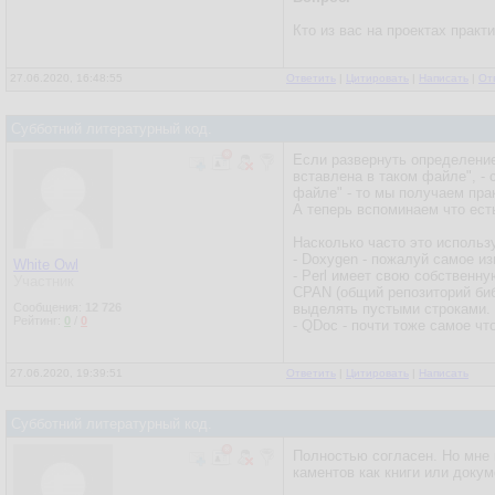
Кто из вас на проектах практ
27.06.2020, 16:48:55
Ответить
|
Цитировать
|
Написать
|
От
Субботний литературный код.
Если развернуть определение
вставлена в таком файле", -
файле" - то мы получаем пра
А теперь вспоминаем что ест
Насколько часто это использу
- Doxygen - пожалуй самое и
White Owl
- Perl имеет свою собственну
Участник
CPAN (общий репозиторий биб
Сообщения:
12 726
выделять пустыми строками. 
Рейтинг:
0
/
0
- QDoc - почти тоже самое ч
27.06.2020, 19:39:51
Ответить
|
Цитировать
|
Написать
Субботний литературный код.
Полностью согласен. Но мне 
каментов как книги или докум