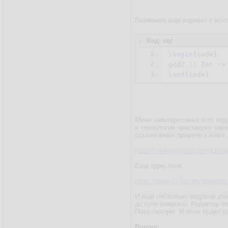
Возможен еще вариант с исх
Код: sql
1.
\
begin
{code}

2.
gcd2 :: 
Int
 ->
3.
\
end
Меня заинтересовал этот под
и технологии практикуют так
ссылки меня привели к книге
https://www.amazon.com/Liter
Еще один линк.
https://www-cs-faculty.stanford
И еще несколько видосов you
до кучи макросы. Редактор em
Пока смотрю. И если будет д
Вопрос.