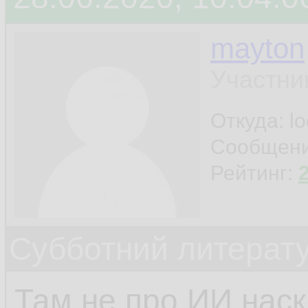
mayton
Участни
Откуда: l
Сообщен
Рейтинг:
Субботний литерату
Там не про ИИ наск