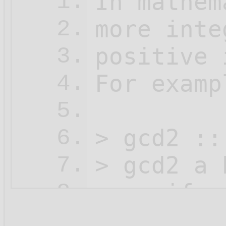
In mathem
1.
more inte
2.
positive 
3.
For examp
4.
5.
> gcd2 ::
6.
> gcd2 a b
7.
>    if  
8.
>        
9.