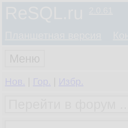
ReSQL.ru
2.0.61
Планшетная версия
Ко
Меню
Нов.
|
Гор.
|
Избр.