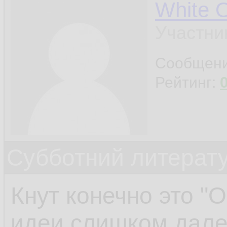
White 
Участни
Сообщен
Рейтинг:
Субботний литерату
Кнут конечно это "О-
идеи слишком дале