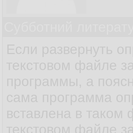
Субботний литерату
Если развернуть оп
текстовом файле з
программы, а поясн
сама программа о
вставлена в таком ф
текстовом файле з