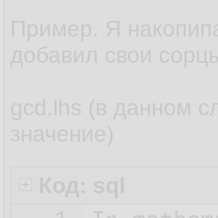
Пример. Я накопипас
добавил свои сорц
gcd.lhs (в данном с
значение)
Код: sql