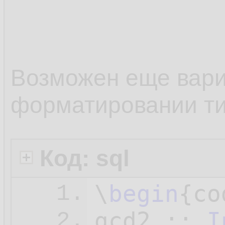
10.
The great
11.
common mu
12.
Возможен еще вари
divisor i
13.
форматировании т
14.
> lcm :: 
15.
Код: sql
16.
\
begin
{co
1.
gcd2 :: 
I
2.