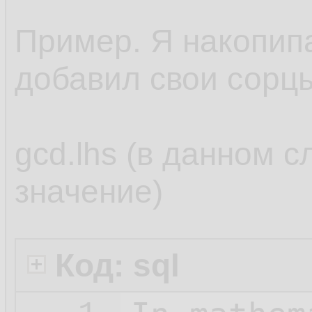
Пример. Я накопипас
добавил свои сорц
gcd.lhs (в данном с
значение)
Код: sql