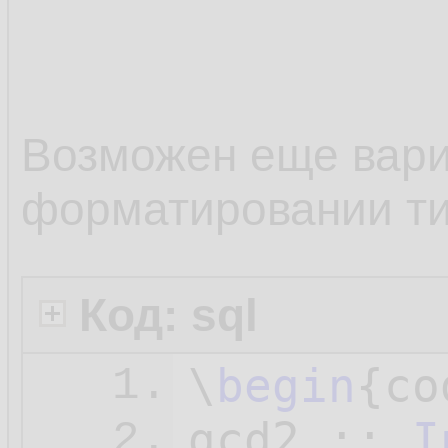
10.
The great
11.
common mu
12.
Возможен еще вари
divisor i
13.
форматировании т
14.
> lcm :: 
15.
Код: sql
16.
\
begin
{co
1.
gcd2 :: 
I
2.