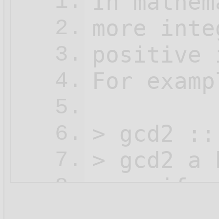
In mathem
1.
more inte
2.
positive 
3.
For examp
4.
5.
> gcd2 ::
6.
> gcd2 a b
7.
>    if  
8.
>        
9.