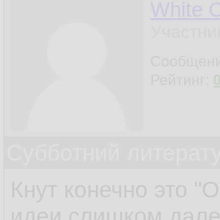
White 
Участни
Сообщен
Рейтинг:
Субботний литерату
Кнут конечно это "О-
идеи слишком дале