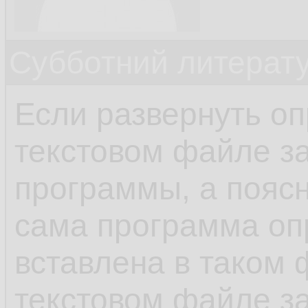
Субботний литерату
Если развернуть оп
текстовом файле з
программы, а поясн
сама программа о
вставлена в таком ф
текстовом файле з