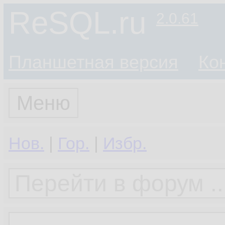
ReSQL.ru
2.0.61
Планшетная версия
Ко
Меню
Нов.
|
Гор.
|
Избр.