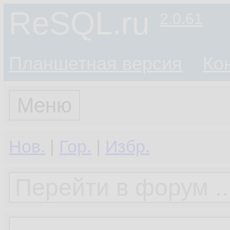
ReSQL.ru
2.0.61
Планшетная версия
Ко
Меню
Нов.
|
Гор.
|
Избр.