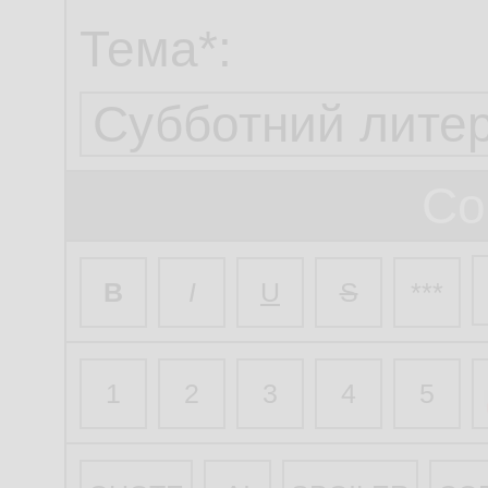
Тема*:
Со
B
I
U
S
***
1
2
3
4
5