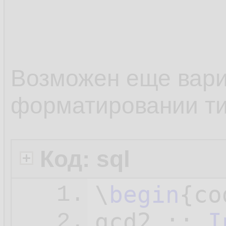
10.
The great
11.
common mu
12.
Возможен еще вари
divisor i
13.
форматировании т
14.
> lcm :: 
15.
Код: sql
16.
\
begin
{co
1.
gcd2 :: 
I
2.