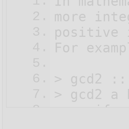
In mathem
1.
more inte
2.
positive 
3.
For examp
4.
5.
> gcd2 ::
6.
> gcd2 a b
7.
>    if  
8.
>        
9.