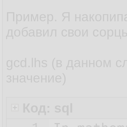
Пример. Я накопипас
добавил свои сорц
gcd.lhs (в данном с
значение)
Код: sql