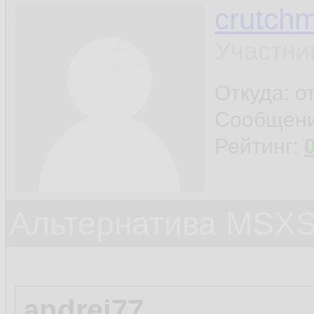
crutchm
Участни
Откуда: о
Сообщен
Рейтинг:
Альтернатива MSX
andrei77