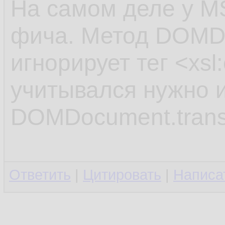
На самом деле у MS
фича. Метод DOMDo
игнорирует тег <xsl
учитывался нужно 
DOMDocument.trans
Ответить
|
Цитировать
|
Написа