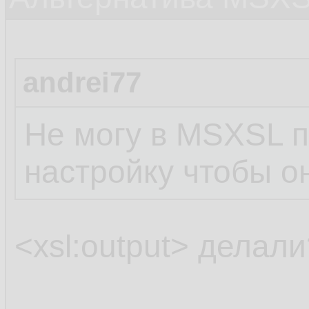
andrei77
Не могу в MSXSL п
настройку чтобы о
<xsl:output> делали