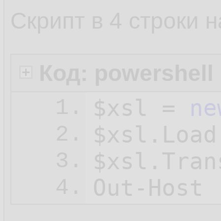
Скрипт в 4 строки н
Код: powershell
$xsl
 = 
ne
1.
$xsl
.Load
2.
$xsl
.Tran
3.
Out-Host 
4.