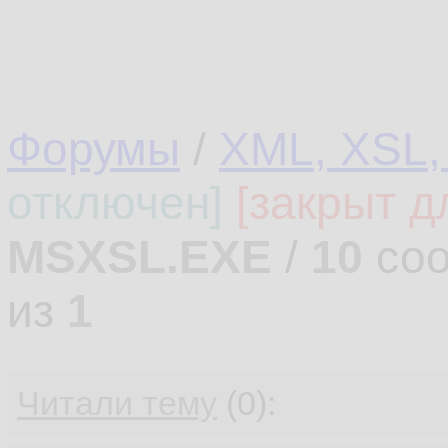
Форумы
/
XML, XSL,
отключен]
[закрыт д
MSXSL.EXE
/
10
соо
из
1
Читали тему
(0):