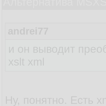
Альтернатива MSX
andrei77
и он выводит пре
xslt xml
Ну, понятно. Есть x