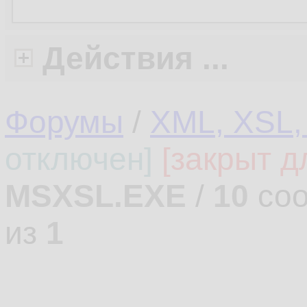
Действия ...
Форумы
/
XML, XSL,
отключен]
[закрыт д
MSXSL.EXE
/
10
соо
из
1