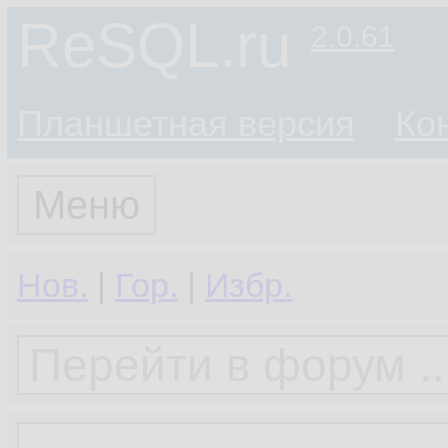
ReSQL.ru
2.0.61
Планшетная версия
Ко
Меню
Нов.
|
Гор.
|
Избр.