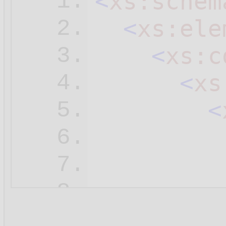
<
xs:schem
1.
<
xs:ele
2.
<
xs:c
3.
<
xs
4.
<
5.
6.
7.
8.
9.