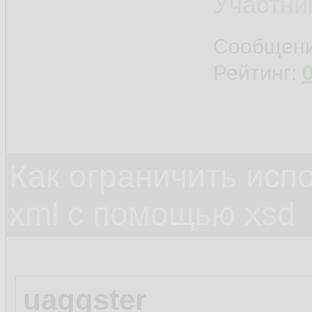
Участни
Сообщен
Рейтинг:
Как ограничить исп
xml c помощью xsd
uaggster