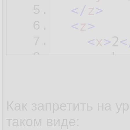
</
z
>
5.
<
z
>
6.
<
x
>
2
<
7.
<
y
>
b
<
8.
</
z
>
9.
</
root
>
10.
Как запретить на ур
таком виде: