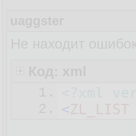
uaggster
Не находит ошибок
Код: xml
<?xml ve
1.
<
ZL_LIST
2.