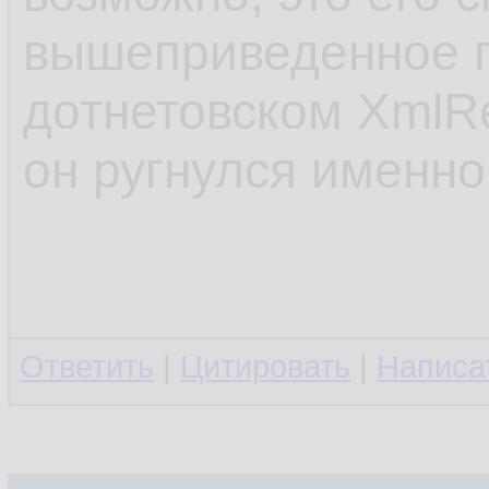
вышеприведенное 
дотнетовском XmlRe
он ругнулся именно
Ответить
|
Цитировать
|
Написа