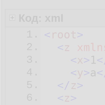
Код: xml
<
root
>
1.
<
z
xmln
2.
<
x
>
1
<
3.
<
y
>
a
<
4.
</
z
>
5.
<
z
>
6.