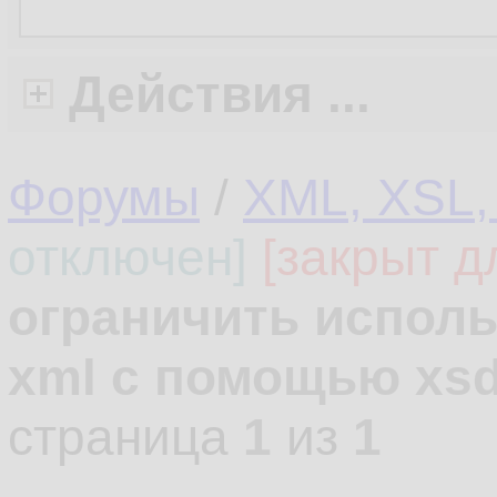
Действия ...
Форумы
/
XML, XSL,
отключен]
[закрыт д
ограничить испол
xml c помощью xs
страница
1
из
1