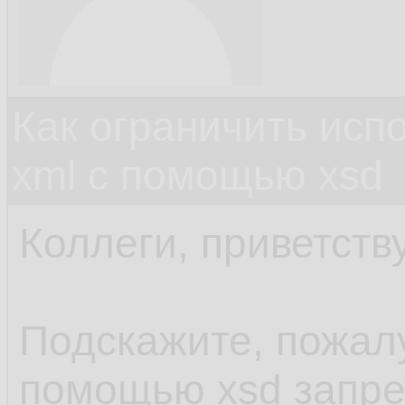
Как ограничить исп
xml c помощью xsd
Коллеги, приветств
Подскажите, пожалу
помощью xsd запре