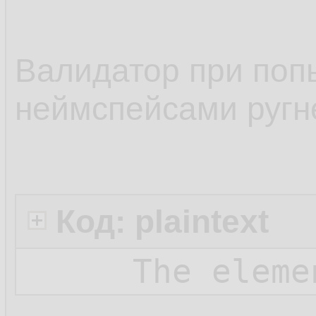
10.
11.
Валидатор при поп
<
12.
неймспейсами ругне
</
x
13.
</
xs:
14.
</
xs:el
15.
Код: plaintext
</
xs:sche
16.
The eleme