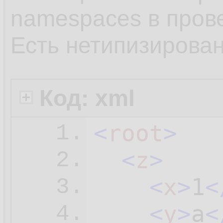
namespaces в пров
Есть нетипизирова
Код: xml
<
root
>
1.
<
z
>
2.
<
x
>
1
<
3.
<
y
>
a
<
4.