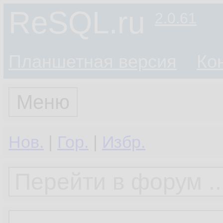
ReSQL.ru
2.0.61
Планшетная версия
Ко
Меню
Нов.
|
Гор.
|
Избр.