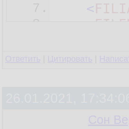
<
FILI
7.
<
FILE
8.
</
ZGLV
>
9.
<
ZGLV
>
10.
Ответить
|
Цитировать
|
Написа
<
VERS
11.
<
DATA
12.
26.01.2021, 17:34:0
<
REGI
13.
<
FILI
14.
Сон Ве