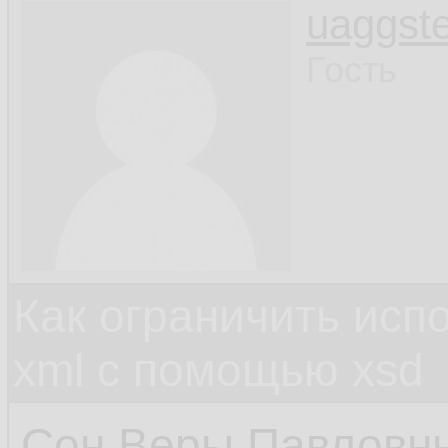
uaggste
Гость
Как ограничить исп
xml c помощью xsd
Сон Веры Павловны