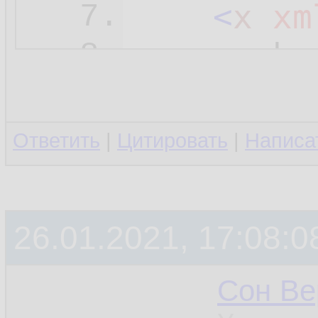
<
x
xm
7.
<
y
>
b
<
8.
</
z
>
9.
</
root
>
10.
Ответить
|
Цитировать
|
Написа
26.01.2021, 17:08:0
Сон Ве