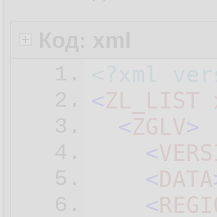
Код: xml
<?xml ver
1.
<
ZL_LIST
2.
<
ZGLV
>
3.
<
VERS
4.
<
DATA
5.
<
REGI
6.