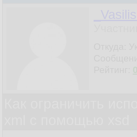
_Vasili
Участни
Откуда: У
Сообщен
Рейтинг:
Как ограничить исп
xml c помощью xsd