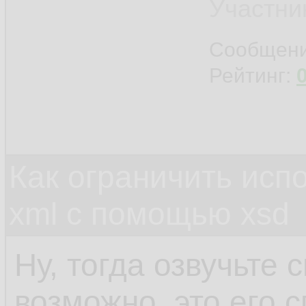
<
FILE
15.
Участни
</
ZGLV
>
16.
Сообщен
Рейтинг:
... // Ту
17.
18.
Как ограничить исп
xml c помощью xsd
Ну, тогда озвучьте 
возможно, это его 