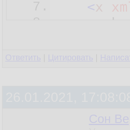
<
x
xm
7.
<
y
>
b
<
8.
</
z
>
9.
</
root
>
10.
Ответить
|
Цитировать
|
Написа
26.01.2021, 17:08:0
Сон Ве