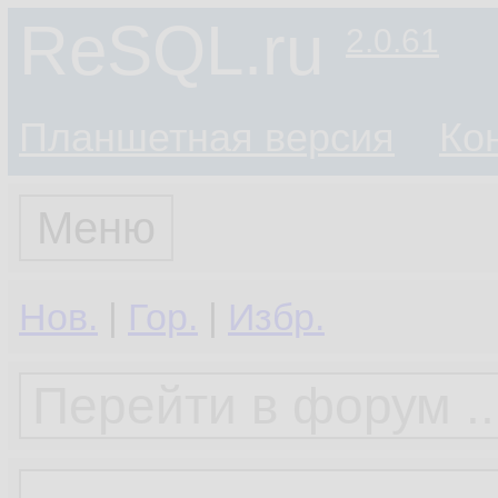
ReSQL.ru
2.0.61
Планшетная версия
Ко
Меню
Нов.
|
Гор.
|
Избр.