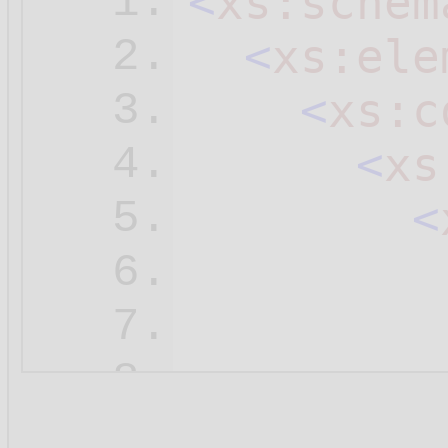
<
xs:schem
1.
<
xs:ele
2.
<
xs:c
3.
<
xs
4.
<
5.
6.
7.
8.
9.