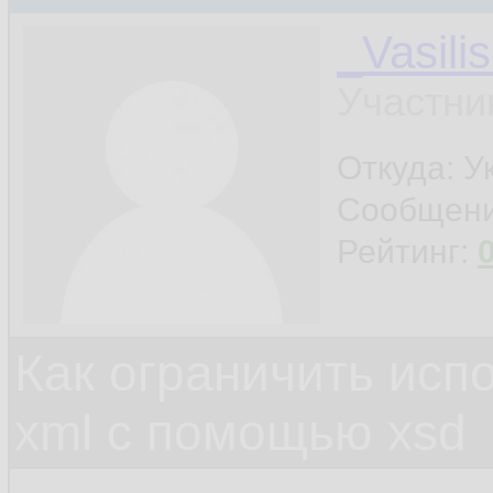
_Vasili
Участни
Откуда: У
Сообщен
Рейтинг:
Как ограничить исп
xml c помощью xsd