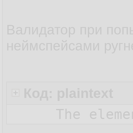
10.
11.
Валидатор при поп
<
12.
неймспейсами ругне
</
x
13.
</
xs:
14.
</
xs:el
15.
Код: plaintext
</
xs:sche
16.
The eleme