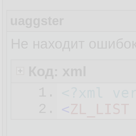
uaggster
Не находит ошибок
Код: xml
<?xml ve
1.
<
ZL_LIST
2.