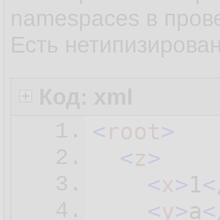
namespaces в пров
Есть нетипизирова
Код: xml
<
root
>
1.
<
z
>
2.
<
x
>
1
<
3.
<
y
>
a
<
4.