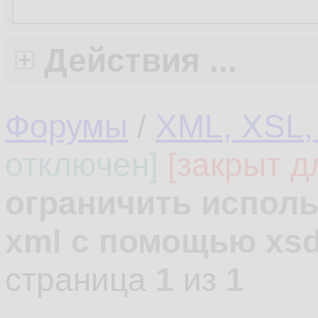
Действия ...
Форумы
/
XML, XSL,
отключен]
[закрыт д
ограничить испол
xml c помощью xs
страница
1
из
1