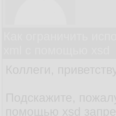
Как ограничить исп
xml c помощью xsd
Коллеги, приветств
Подскажите, пожалу
помощью xsd запре