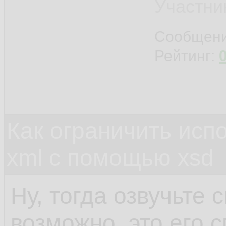
<
FILE
15.
Участни
</
ZGLV
>
16.
Сообщен
Рейтинг:
... // Ту
17.
18.
Как ограничить исп
xml c помощью xsd
Ну, тогда озвучьте 
возможно, это его 