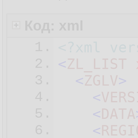
Код: xml
<?xml ver
1.
<
ZL_LIST
2.
<
ZGLV
>
3.
<
VERS
4.
<
DATA
5.
<
REGI
6.