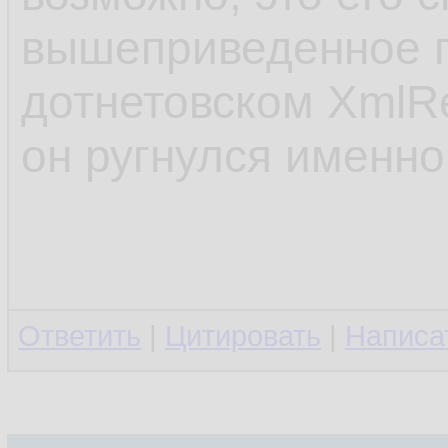
вышеприведенное 
дотнетовском XmlRe
он ругнулся именно
Ответить
|
Цитировать
|
Написа