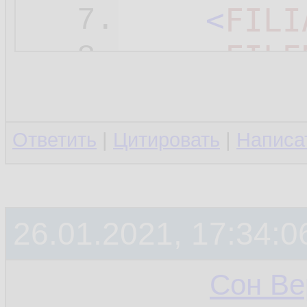
<
FILI
7.
<
FILE
8.
</
ZGLV
>
9.
<
ZGLV
>
10.
Ответить
|
Цитировать
|
Написа
<
VERS
11.
<
DATA
12.
26.01.2021, 17:34:0
<
REGI
13.
<
FILI
14.
Сон Ве