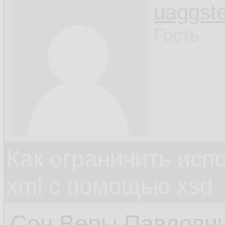
uaggste
Гость
Как ограничить исп
xml c помощью xsd
Сон Веры Павловны