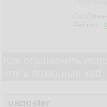
Участни
Сообщен
Рейтинг:
Как ограничить исп
xml c помощью xsd
uaggster