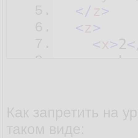
</
z
>
5.
<
z
>
6.
<
x
>
2
<
7.
<
y
>
b
<
8.
</
z
>
9.
</
root
>
10.
Как запретить на ур
таком виде: