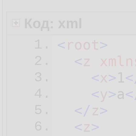
Код: xml
<
root
>
1.
<
z
xmln
2.
<
x
>
1
<
3.
<
y
>
a
<
4.
</
z
>
5.
<
z
>
6.