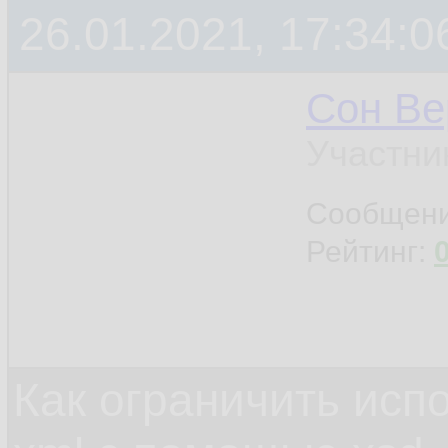
26.01.2021, 17:34:0
<
REGI
13.
<
FILI
14.
Сон Ве
<
FILE
15.
Участни
</
ZGLV
>
16.
Сообщен
Рейтинг:
... // Ту
17.
18.
Как ограничить исп