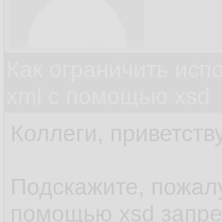
Как ограничить исп
xml c помощью xsd
Коллеги, приветств
Подскажите, пожалу
помощью xsd запре