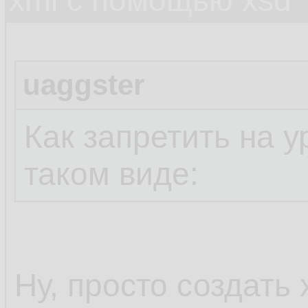
xml c помощью xsd
uaggster
Как запретить на у
таком виде:
Ну, просто создать 