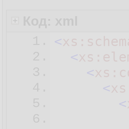
Код: xml
<
xs:schem
1.
<
xs:ele
2.
<
xs:c
3.
<
xs
4.
<
5.
6.