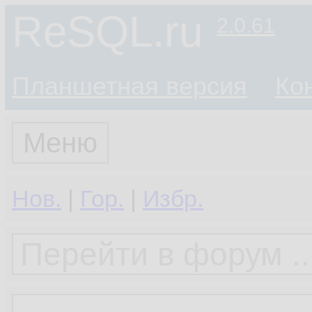
ReSQL.ru
2.0.61
Планшетная версия
Ко
Меню
Нов.
|
Гор.
|
Избр.