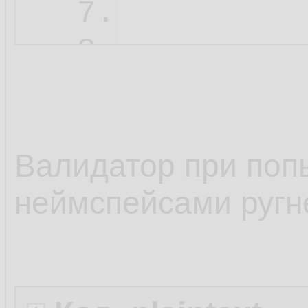
7.
8.
9.
10.
11.
Валидатор при поп
<
12.
неймспейсами ругне
</
x
13.
</
xs:
14.