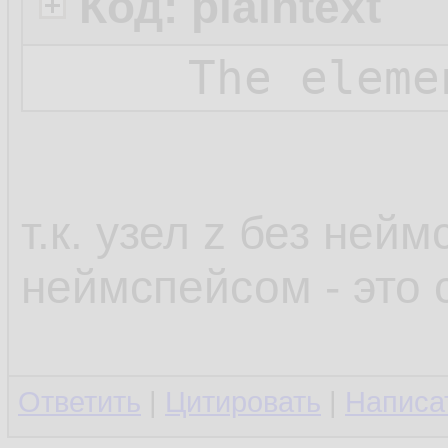
</
xs:el
15.
Код: plaintext
</
xs:sche
16.
The eleme
т.к. узел z без нейм
неймспейсом - это
Ответить
|
Цитировать
|
Написа