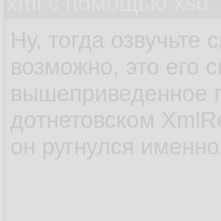
xml c помощью xsd
Ну, тогда озвучьте 
возможно, это его 
вышеприведенное 
дотнетовском XmlRe
он ругнулся именно