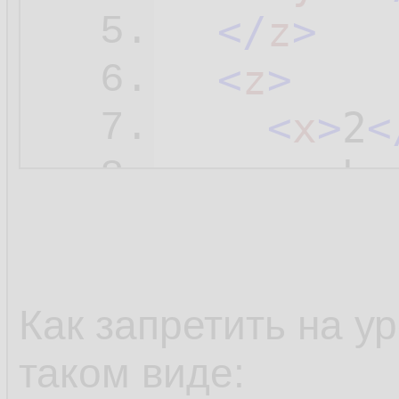
</
z
>
5.
<
z
>
6.
<
x
>
2
<
7.
<
y
>
b
<
8.
</
z
>
9.
</
root
>
10.
Как запретить на ур
таком виде: