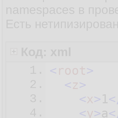
namespaces в пров
Есть нетипизирова
Код: xml
<
root
>
1.
<
z
>
2.
<
x
>
1
<
3.
<
y
>
a
<
4.