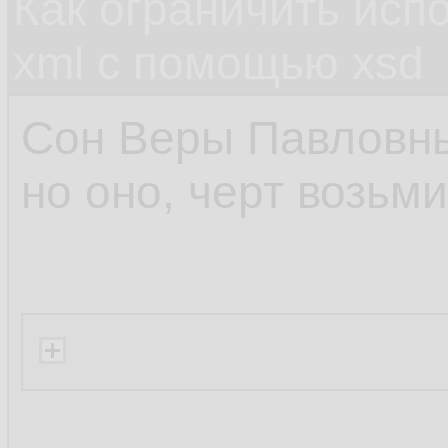
Как ограничить исп
xml c помощью xsd
Сон Веры Павловны
но оно, черт возьми