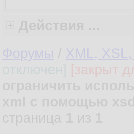
Действия ...
Форумы
/
XML, XSL,
отключен]
[закрыт д
ограничить испол
xml c помощью xs
страница
1
из
1