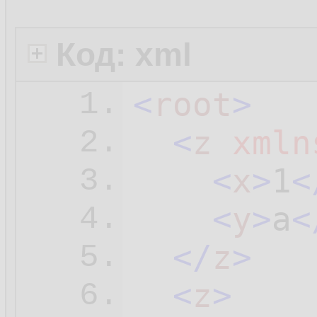
Код: xml
<
root
>
1.
<
z
xmln
2.
<
x
>
1
<
3.
<
y
>
a
<
4.
</
z
>
5.
<
z
>
6.