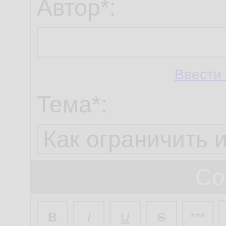
Автор*:
Ввести 
Тема*:
Со
B
I
U
S
***