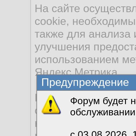
На сайте осуществ
cookie, необходимы
также для анализа 
улучшения предост
использованием ме
Яндекс.Метрика.
Предупреждение
Продолжая использо
Форум будет н
согласие на обрабо
обслуживании
необходимых для р
с 03.08.2026, 
вы можете выбрать