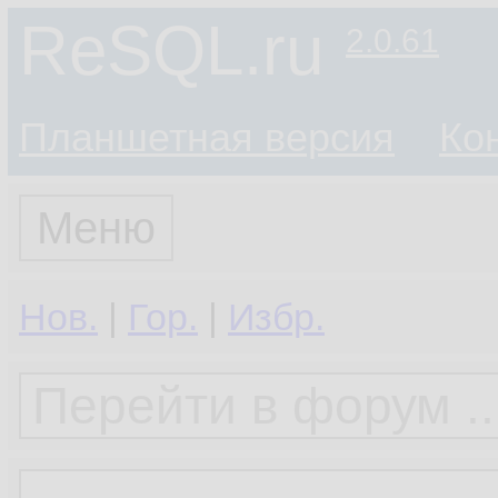
ReSQL.ru
2.0.61
Планшетная версия
Ко
Меню
Нов.
|
Гор.
|
Избр.