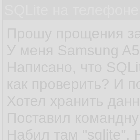
SQLite на телефон
Прошу прощения за
У меня Samsung A5
Написано, что SQLi
как проверить? И п
Хотел хранить дан
Поставил командну
Набил там "sqlite".