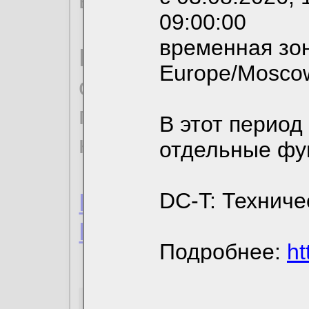
09:00:00
временная зон
По нижеприведенн
Europe/Mosco
ознакомиться с де
пользовательским 
В этот период
конфиденциальност
отдельные фу
Пользовательское 
DC-T: Техниче
Политика конфиде
Подробнее:
ht
Необходимые co