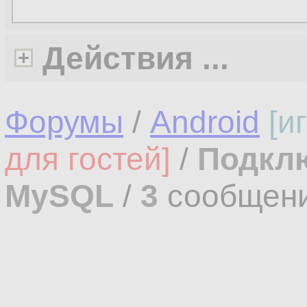
Действия ...
Форумы
/
Android
[и
для гостей]
/
Подклю
MySQL
/
3
сообщен