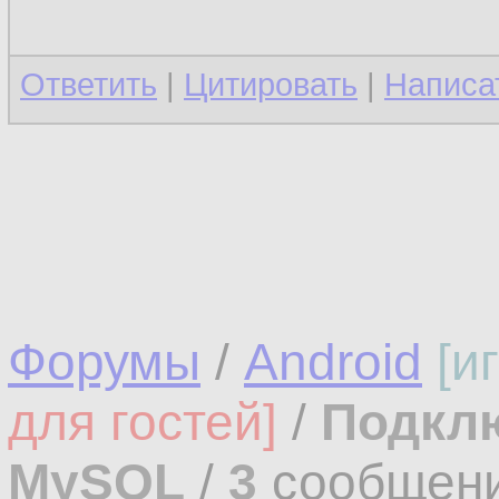
Ответить
|
Цитировать
|
Написа
Форумы
/
Android
[и
для гостей]
/
Подклю
MySQL
/
3
сообщен