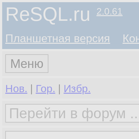
ReSQL.ru
2.0.61
Планшетная версия
Ко
Меню
Нов.
|
Гор.
|
Избр.