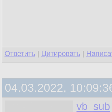
a
44.
a
45.
46.
<
andr
47.
Ответить
|
Цитировать
|
Написа
a
48.
a
49.
a
50.
04.03.2022, 10:09:3
a
51.
vb_sub