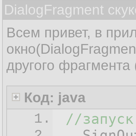
DialogFragment ску
Всем привет, в при
окно(DialogFragment
другого фрагмента 
Код: java
//запуск
1.
   SignOu
2.