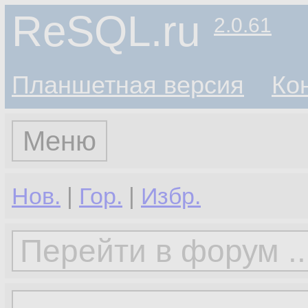
ReSQL.ru
2.0.61
Планшетная версия
Ко
Меню
Нов.
|
Гор.
|
Избр.