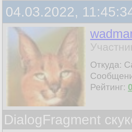
04.03.2022, 11:45:3
wadma
Участни
Откуда: С
Сообщен
Рейтинг:
DialogFragment ску