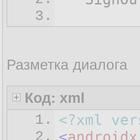
         
3.
Разметка диалога
Код: xml
<?xml ver
1.
<
androidx
2.