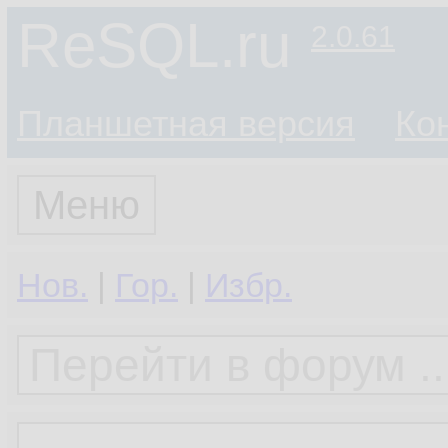
ReSQL.ru
2.0.61
Планшетная версия
Ко
Меню
Нов.
|
Гор.
|
Избр.