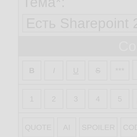
Тема*:
Со
B
I
U
S
***
1
2
3
4
5
QUOTE
AI
SPOILER
CO