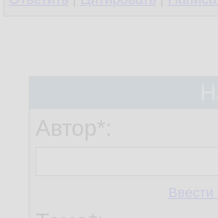
Н
Автор*:
Ввести 