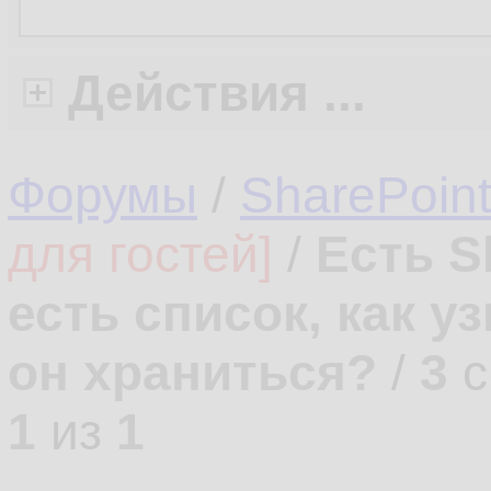
Действия ...
Форумы
/
SharePoin
для гостей]
/
Есть S
есть список, как у
он храниться?
/
3
с
1
из
1