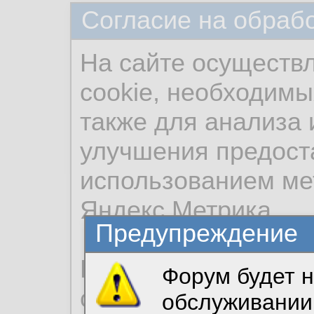
Согласие на обраб
На сайте осуществ
cookie, необходимы
также для анализа 
улучшения предост
использованием ме
Яндекс.Метрика.
Предупреждение
Продолжая использо
Форум будет н
согласие на обрабо
обслуживании