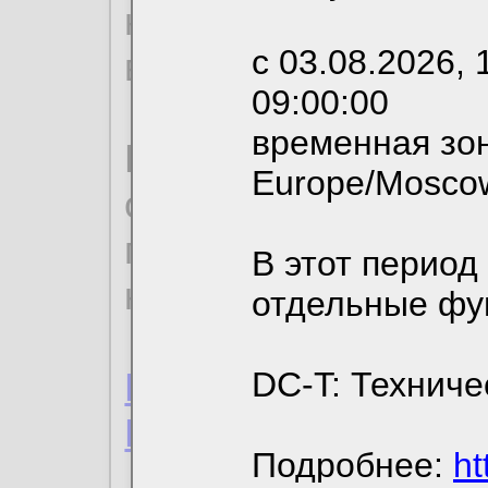
необходимых для р
с 03.08.2026, 
вы можете выбрать
09:00:00
временная зон
По нижеприведенн
Europe/Mosco
ознакомиться с де
пользовательским 
В этот период
конфиденциальност
отдельные фу
Пользовательское 
DC-T: Техниче
Политика конфиде
Подробнее:
ht