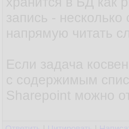
хранится в БД как p
запись - несколько 
напрямую читать с
Если задача косвен
с содержимым списк
Sharepoint можно о
Ответить
|
Цитировать
|
Написа