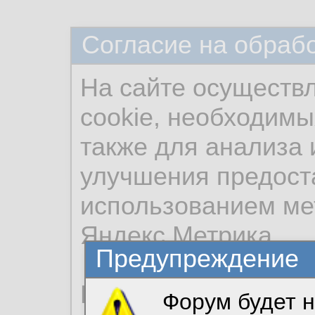
Согласие на обраб
На сайте осуществ
cookie, необходимы
также для анализа 
улучшения предост
использованием ме
Яндекс.Метрика.
Предупреждение
Продолжая использо
Форум будет н