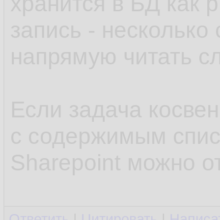
хранится в БД как p
запись - несколько 
напрямую читать с
Если задача косвен
с содержимым списк
Sharepoint можно о
Ответить
|
Цитировать
|
Написа