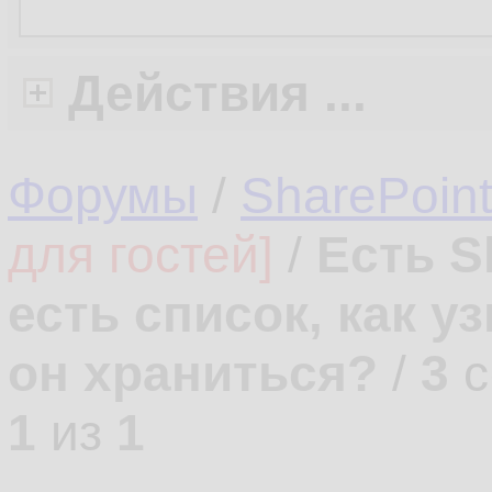
Действия ...
Форумы
/
SharePoin
для гостей]
/
Есть S
есть список, как у
он храниться?
/
3
с
1
из
1