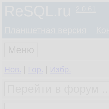
ReSQL.ru
2.0.61
Планшетная версия
Ко
Меню
Нов.
|
Гор.
|
Избр.