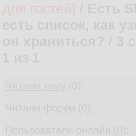
для гостей]
/
Есть S
есть список, как у
он храниться?
/
3
с
1
из
1
Читали тему
(0):
Читали форум (0):
Пользователи онлайн (0):