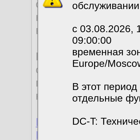
согласие на обрабо
обслуживании
необходимых для р
с 03.08.2026, 
вы можете выбрать
09:00:00
временная зон
По нижеприведенн
Europe/Mosco
ознакомиться с де
пользовательским 
В этот период
конфиденциальност
отдельные фу
Пользовательское 
DC-T: Техниче
Политика конфиде