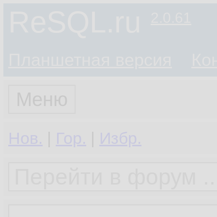
ReSQL.ru
2.0.61
Планшетная версия
Ко
Меню
Нов.
|
Гор.
|
Избр.