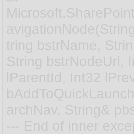
Microsoft.SharePoin
avigationNode(String
tring bstrName, Str
String bstrNodeUrl, I
lParentId, Int32 lPre
bAddToQuickLaunch
archNav, String& pb
--- End of inner excep