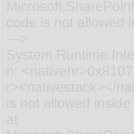
Microsoft.SharePoin
code is not allowed 
--->
System.Runtime.Int
n: <nativehr>0x8107
r><nativestack></na
is not allowed insid
at