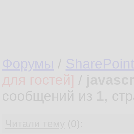
Форумы
/
SharePoin
для гостей]
/
javasc
сообщений из
1
, ст
Читали тему
(0):