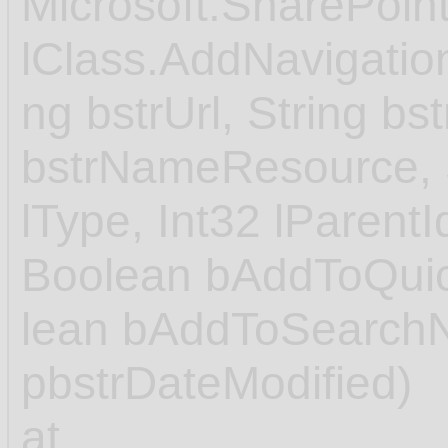
Microsoft.SharePoin
lClass.AddNavigatio
ng bstrUrl, String bs
bstrNameResource, S
lType, Int32 lParentI
Boolean bAddToQui
lean bAddToSearchN
pbstrDateModified)
at