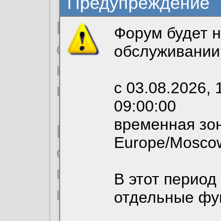
Предупреждение
Продолжая использо
Форум будет н
согласие на обрабо
обслуживании
необходимых для р
с 03.08.2026, 
вы можете выбрать
09:00:00
временная зон
По нижеприведенн
Europe/Mosco
ознакомиться с де
пользовательским 
В этот период
конфиденциальност
отдельные фу