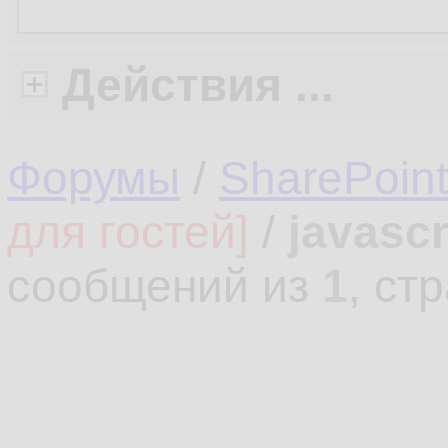
Действия ...
Форумы
/
SharePoin
для гостей]
/
javasc
сообщений из
1
, ст