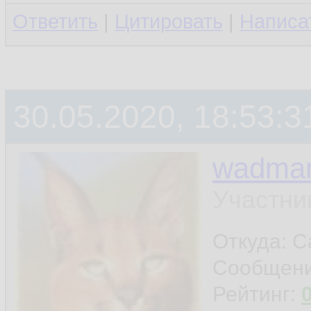
Ответить
|
Цитировать
|
Написа
30.05.2020, 18:53:3
wadma
Участни
Откуда: С
Сообщен
Рейтинг: