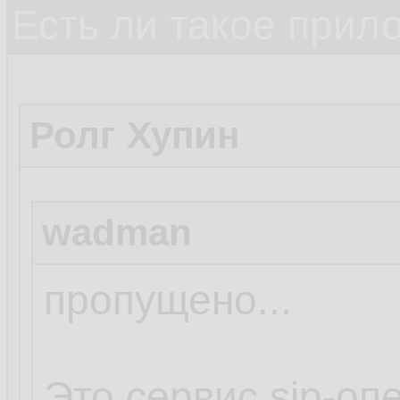
Есть ли такое прил
Ролг Хупин
wadman
пропущено...
Это сервис sip-оп