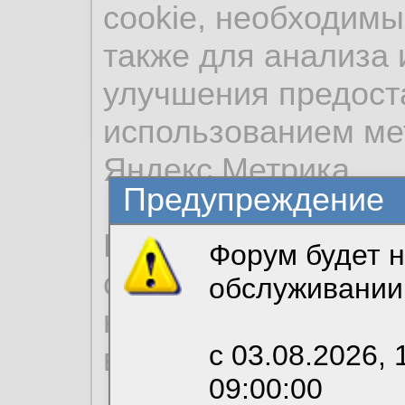
cookie, необходимы
также для анализа 
улучшения предост
использованием ме
Яндекс.Метрика.
Предупреждение
Продолжая использо
Форум будет н
согласие на обрабо
обслуживании
необходимых для р
с 03.08.2026, 
вы можете выбрать
09:00:00