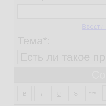
Ввести 
Тема*:
Со
B
I
U
S
***