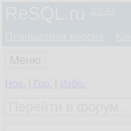
ReSQL.ru
2.0.61
Планшетная версия
Ко
Меню
Нов.
|
Гор.
|
Избр.