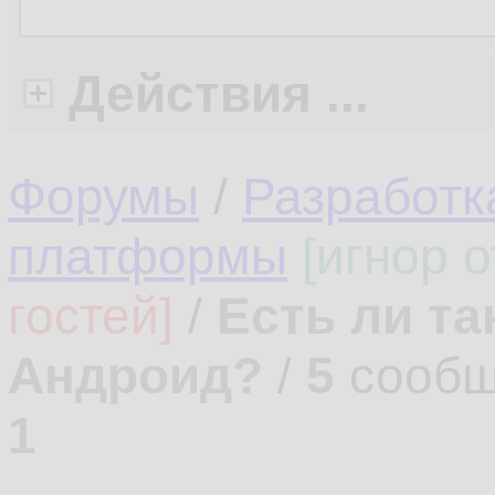
Действия ...
Форумы
/
Разработк
платформы
[игнор 
гостей]
/
Есть ли т
Андроид?
/
5
сообщ
1