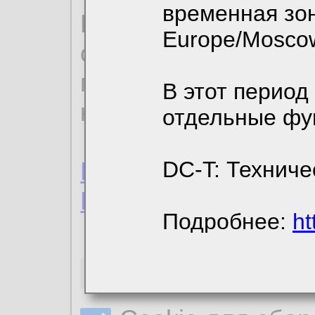
временная зон
По нижеприведенн
Europe/Mosco
ознакомиться с де
пользовательским 
В этот период
конфиденциальност
отдельные фу
Пользовательское 
DC-T: Техниче
Политика конфиде
Подробнее:
ht
Необходимые co