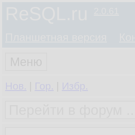
ReSQL.ru
2.0.61
Планшетная версия
Ко
Меню
Нов.
|
Гор.
|
Избр.