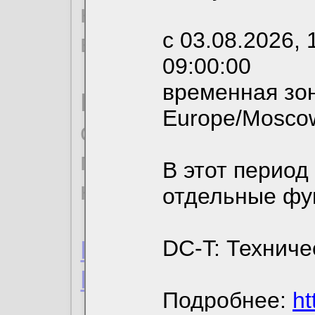
необходимых для р
с 03.08.2026, 
вы можете выбрать
09:00:00
временная зон
По нижеприведенн
Europe/Mosco
ознакомиться с де
пользовательским 
В этот период
конфиденциальност
отдельные фу
Пользовательское 
DC-T: Техниче
Политика конфиде
Подробнее:
ht