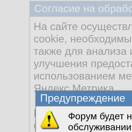
Согласие на обраб
На сайте осуществ
cookie, необходимы
также для анализа 
улучшения предост
использованием ме
Яндекс.Метрика.
Предупреждение
Продолжая использо
Форум будет н
согласие на обрабо
обслуживании