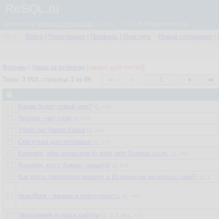
ReSQL.ru
powered by
simpleCommunicator
- 2.0.61 © 2026 Programmizd 02
Гость
Войти
|
Регистрация
|
Профиль
|
Очистить
Новые сообщения
|
Форумы
/
Наши за рубежом
[закрыт для гостей]
Темы:
3 553
, страница
1
из
89
1
Каким будет новый мир?
»»
(
1
,
)
Япония - нет слов
»»
(
1
,
)
Убийство Чарли Кирка
»»
(
1
,
)
Сергунька дал интервью
»»
(
1
,
)
Example, How disgusting to work with German scum.
»»
(
1
,
)
Коллеги, кто с Кипра - пишите!
»»
(
1
,
)
Как взять прокатную машину в Испании на несколько дней?
(
1
,
2
...
Нью-Йорк - паника и преступность
»»
(
1
,
)
Увольнение и поиск работы
»»
(
1
,
2
,
3
,
все
,
)