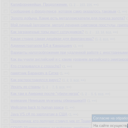
Калифорникейшн. Продолжение.
»»
(
1
,
2
...
103
,
104
,
)
Сообщение о фродуленсе, которое само оказалось таковым
»»
(
1
,
)
Золото добыча. Какие есть металлоискатели для поиска золота?
(
Мой личный (алгоритм, метод) лечения симтомов простуды, гриппа 
Как заграничные топы ищут сотрудников?
»»
(
1
,
2
...
13
,
14
,
все
,
)
Какая страна самая дешёвая для фрилансера?
»»
(
1
,
2
,
все
,
)
Администратором БД в Канадщину
»»
(
1
,
)
Варианты налогообложения при удаленной работе с иностранным
Как вы учили английский и с каким уровнем английского эмигриро
Кто сталкивался с crosschq?
»»
(
1
,
)
памятник Баранову в Ситке
»»
(
1
,
)
Как распространялся вирус?
»»
(
1
,
2
,
3
,
все
,
)
Уехать из страны
»»
(
1
,
2
...
7
,
8
,
все
,
)
Как там в Америке после "убили негра"
»»
(
1
,
2
...
5
,
6
,
все
,
)
внимание Немецкие мужчины обманщики)))
»»
(
1
,
)
Wellcome back to human space
»»
(
1
,
)
Java VS c# по зарплатам в США
»»
(
1
,
)
Согласие на обрабо
Перекличка: кто получил стимул чек от Трампа?
»»
(
1
,
)
На сайте осуществл
COVID-19 коронавирус за рубежом, проблемы с передвижением, д