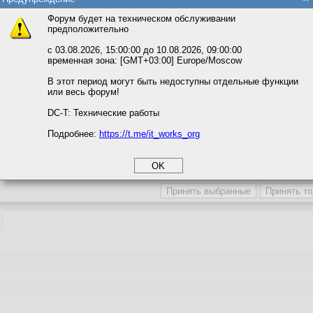
(
1
,
2
...
16
,
17
,
все
,
)
та и улучшения предоставляемых сервисов с использованием метричес
Форум будет на техническом обслуживании
предположительно
вать сайт, вы даёте согласие на обработку файлов cookie, необходимы
ожете выбрать по своему усмотрению.
с 03.08.2026, 15:00:00 до 10.08.2026, 09:00:00
временная зона: [GMT+03:00] Europe/Moscow
м ссылкам мы можете ознакомиться с действующим на сайте пользова
итикой конфиденциальности.
В этот период могут быть недоступны отдельные функции
или весь форум!
соглашение
»
)
циальности
DC-T: Технические работы
Подробнее:
https://t.me/it_works_org
okie
а статистики
етинга и рекламы
»»
3
,
4
,
все
,
)