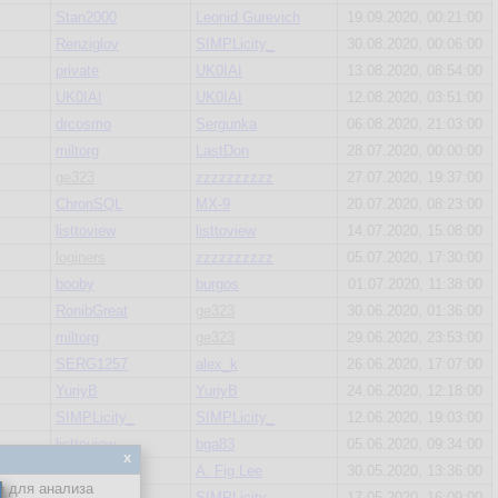
Stan2000
Leonid Gurevich
19.09.2020, 00:21:00
Renziglov
SIMPLicity_
30.08.2020, 00:06:00
private
UK0IAI
13.08.2020, 08:54:00
UK0IAI
UK0IAI
12.08.2020, 03:51:00
drcosmo
Sergunka
06.08.2020, 21:03:00
miltorg
LastDon
28.07.2020, 00:00:00
ge323
zzzzzzzzzz
27.07.2020, 19:37:00
ChronSQL
MX-9
20.07.2020, 08:23:00
listtoview
listtoview
14.07.2020, 15:08:00
loginers
zzzzzzzzzz
05.07.2020, 17:30:00
booby
burgos
01.07.2020, 11:38:00
RonibGreat
ge323
30.06.2020, 01:36:00
miltorg
ge323
29.06.2020, 23:53:00
SERG1257
alex_k
26.06.2020, 17:07:00
YuriyB
YuriyB
24.06.2020, 12:18:00
SIMPLicity_
SIMPLicity_
12.06.2020, 19:03:00
listtoview
bga83
05.06.2020, 09:34:00
x
Sergunka
A. Fig Lee
30.05.2020, 13:36:00
е для анализа
vikkiv
SIMPLicity_
17.05.2020, 16:09:00