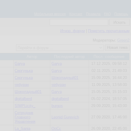
Мобильная версия
Контакт
Правила
FAQ
Помощь
Игнор. форум
|
Пометить прочитанным
Модераторы:
Green2
Новая тема
Автор
Последний автор
Посл. сообщение
Garya
Garya
17.12.2025, 09:58:12
Сергунька
Garya
02.11.2025, 21:49:03
Сергунька
Шоколадный01
15.09.2025, 16:44:20
чебуран
чебуран
11.09.2025, 13:58:00
Шоколадный01
Garya
15.05.2025, 15:15:03
digitalberd
digitalberd
05.02.2024, 18:57:05
SIMPLicity_
burgos
29.09.2020, 15:43:00
Сотрудник
Главного
Leonid Gurevich
27.09.2020, 17:46:00
Управления
La_Sania
OoCc
26.09.2020, 22:45:00