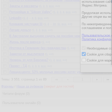
использования сай
Яндекс.Метрика.
Закаты и рассветы
»»
(
1
,
2
,
3
,
все
,
)
Релокейшн в "Silicon Valley"
»»
(
1
,
2
,
3
,
4
,
все
,
)
Продолжая использо
Другие опции вы м
LinkedIn
»»
(
1
,
2
...
4
,
5
,
все
,
)
Конацкие чистушки III
»»
По нижеприведенны
(
1
,
2
...
10
,
11
,
все
,
)
соглашением и пол
Легкие деньги
»»
(
1
,
2
,
3
,
все
,
)
Пользовательское 
В Австралии выгоднее сидеть на пособии чем работать
»
(
1
,
2
,
все
,
Политика конфиден
Жизнь после вируса
»»
(
1
,
)
Ипотека в Германии без гражданства
»»
(
1
,
)
Необходимые co
Заметки от мыслителя
»»
(
1
,
)
Cookie для сбор
Уровень зп для Берлина?
»»
(
1
,
2
,
все
,
)
Cookie для марк
Проект - ТД
»»
(
1
,
2
,
3
,
4
,
все
,
)
Левада-центр: 53% молодых россиян хотят уехать из страны
(
1
,
2
,
Темы:
3 553
, страница
1
из
89
1
Форумы
/
Наши за рубежом
[закрыт для гостей]
Читали форум (0):
Пользователи онлайн (0):