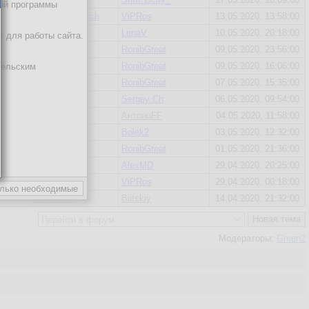
кой программы
Leonid Gurevich
ViPRos
13.05.2020, 13:58:00
sugraf
LenaV
10.05.2020, 20:18:00
х для работы сайта.
Pastic
RonibGreat
09.05.2020, 23:56:00
RonibGreat
RonibGreat
09.05.2020, 16:06:00
тельским
RonibGreat
RonibGreat
07.05.2020, 15:35:00
private
Sergey Ch
06.05.2020, 09:54:00
RonibGreat
АнтоноFF
04.05.2020, 11:58:00
Smita
Bolek2
03.05.2020, 12:32:00
RonibGreat
RonibGreat
01.05.2020, 21:36:00
futur
AlexMD
29.04.2020, 20:25:00
RonibGreat
ViPRos
29.04.2020, 00:18:00
Sergunka
Biitskiy
14.04.2020, 21:32:00
Новая тема
Модераторы:
Green2