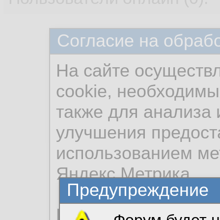
Согласие на обраб
На сайте осуществ
cookie, необходимы
также для анализа 
улучшения предост
использованием ме
Яндекс.Метрика.
Предупреждение
Продолжая использо
Форум будет н