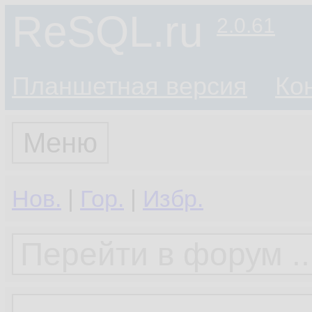
ReSQL.ru
2.0.61
Планшетная версия
Ко
Меню
Нов.
|
Гор.
|
Избр.