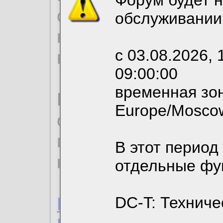
согласие на обрабо
обслуживании
необходимых для р
с 03.08.2026, 
вы можете выбрать
09:00:00
временная зон
По нижеприведенн
Europe/Mosco
ознакомиться с де
пользовательским 
В этот период
конфиденциальност
отдельные фу
Пользовательское 
DC-T: Техниче