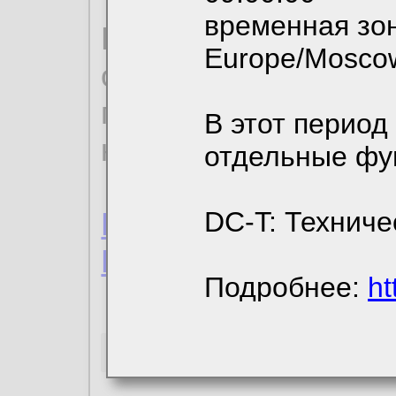
временная зон
По нижеприведенн
Europe/Mosco
ознакомиться с де
пользовательским 
В этот период
конфиденциальност
отдельные фу
Пользовательское 
DC-T: Техниче
Политика конфиде
Подробнее:
ht
Необходимые co