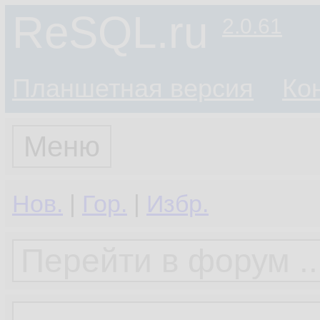
ReSQL.ru
2.0.61
Планшетная версия
Ко
Меню
Нов.
|
Гор.
|
Избр.