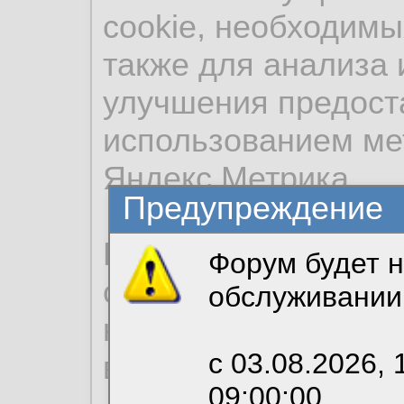
cookie, необходимы
также для анализа 
улучшения предост
использованием ме
Яндекс.Метрика.
Предупреждение
Продолжая использо
Форум будет н
согласие на обрабо
обслуживании
необходимых для р
с 03.08.2026, 
вы можете выбрать
09:00:00