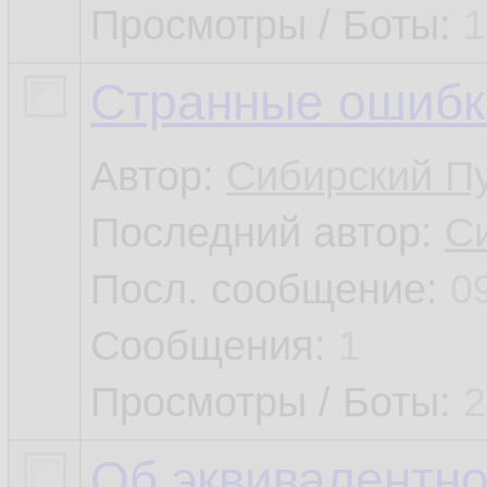
Просмотры / Боты:
1
Странные ошибк
Автор:
Сибирский П
Последний автор:
С
Посл. сообщение:
0
Сообщения:
1
Просмотры / Боты:
2
Об эквивалентно