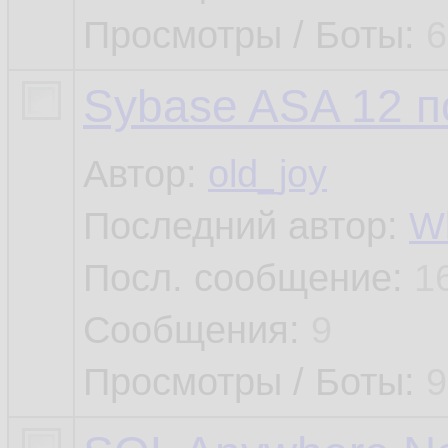
Просмотры / Боты:
6
Sybase ASA 12 п
Автор:
old_joy
Последний автор:
Wh
Посл. сообщение:
1
Сообщения:
9
Просмотры / Боты:
9