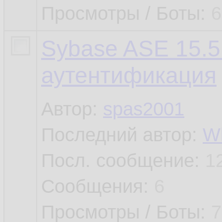
Просмотры / Боты:
6
Sybase ASE 15.5
аутентификация
Автор:
spas2001
Последний автор:
Wh
Посл. сообщение:
1
Сообщения:
6
Просмотры / Боты:
7