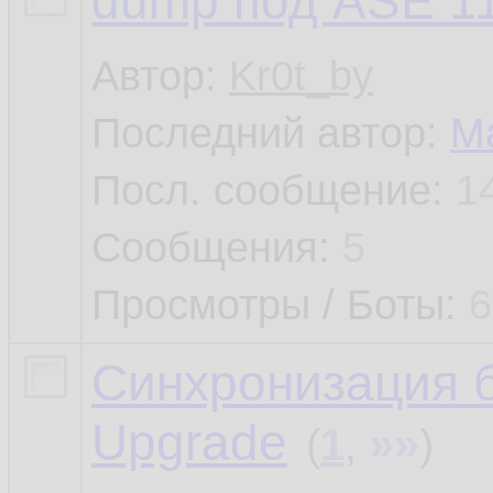
dump под ASE 11
Автор:
Kr0t_by
Последний автор:
Ma
Посл. сообщение:
1
Сообщения:
5
Просмотры / Боты:
6
Синхронизация 
Upgrade
»»
(
1
,
)