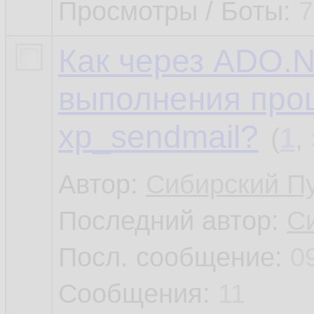
Просмотры / Боты:
7
Как через ADO.N
выполнения проц
xp_sendmail?
(
1
,
Автор:
Сибирский П
Последний автор:
С
Посл. сообщение:
0
Сообщения:
11