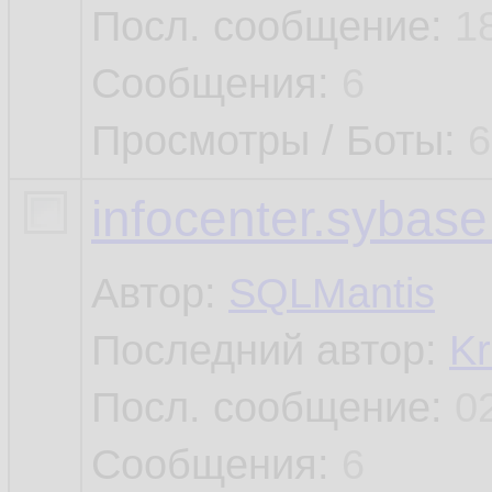
Посл. сообщение:
1
Сообщения:
6
Просмотры / Боты:
6
infocenter.sybas
Автор:
SQLMantis
Последний автор:
Kr
Посл. сообщение:
0
Сообщения:
6