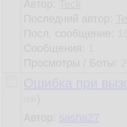
Автор:
Teck
Последний автор:
Te
Посл. сообщение:
1
Сообщения:
1
Просмотры / Боты:
2
Ошибка при выз
»»
)
Автор:
sasha27