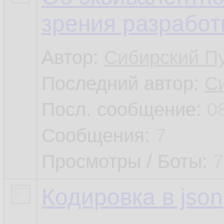
зрения разработ
Автор:
Сибирский П
Последний автор:
С
Посл. сообщение:
0
Сообщения:
7
Просмотры / Боты:
7
Кодировка в json