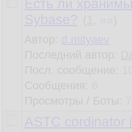
Есть ли храним
Sybase?
»»
(
1
,
)
Автор:
d.mityaev
Последний автор:
Da
Посл. сообщение:
1
Сообщения:
6
Просмотры / Боты:
7
ASTC cordinator