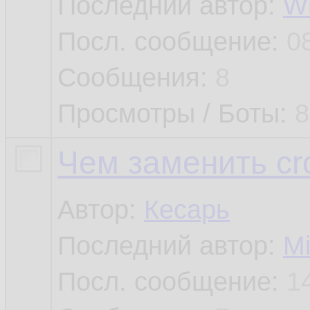
Последний автор:
Wh
Посл. сообщение:
0
Сообщения:
8
Просмотры / Боты:
8
Чем заменить cro
Автор:
Кесарь
Последний автор:
Mi
Посл. сообщение:
1