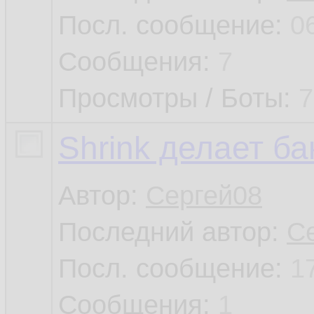
Посл. сообщение:
0
Сообщения:
7
Просмотры / Боты:
7
Shrink делает б
Автор:
Сергей08
Последний автор:
С
Посл. сообщение:
1
Сообщения:
1