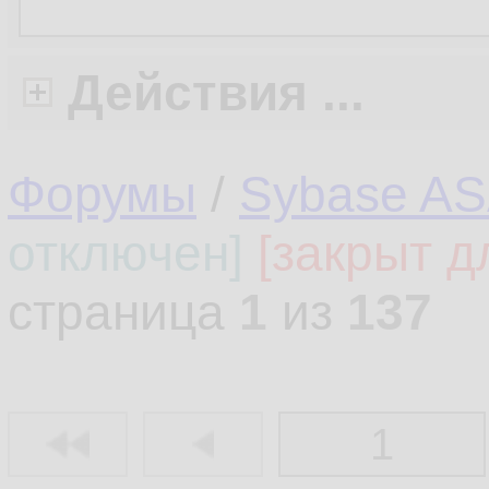
Действия ...
Форумы
/
Sybase AS
отключен]
[закрыт д
страница
1
из
137
1