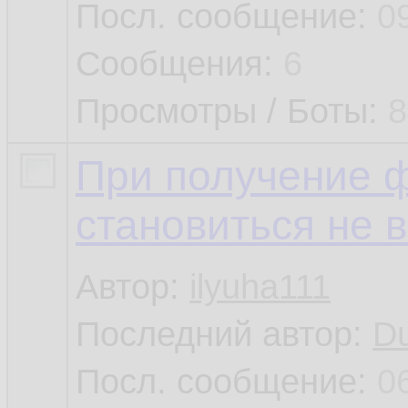
Посл. сообщение:
0
Сообщения:
6
Просмотры / Боты:
8
При получение фо
становиться не
Автор:
ilyuha111
Последний автор:
Du
Посл. сообщение:
0