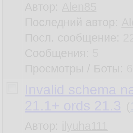
Автор:
Alen85
Последний автор:
Al
Посл. сообщение:
2
Сообщения:
5
Просмотры / Боты:
6
Invalid schema n
21.1+ ords 21.3
(
Автор:
ilyuha111