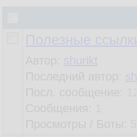
Полезные ссылк
Автор:
shurikt
Последний автор:
sh
Посл. сообщение:
1
Сообщения:
1
Просмотры / Боты:
5