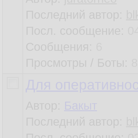
Последний автор:
bl
Посл. сообщение:
0
Сообщения:
6
Просмотры / Боты:
8
Для оперативнос
Автор:
Бакыт
Последний автор:
bl
Посл. сообщение:
0