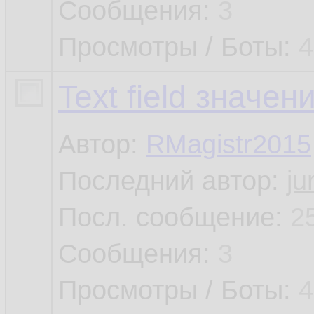
Сообщения:
3
Просмотры / Боты:
4
Text field значен
Автор:
RMagistr2015
Последний автор:
ju
Посл. сообщение:
2
Сообщения:
3
Просмотры / Боты:
4