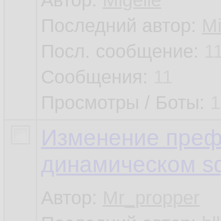
Автор:
Migelle
Последний автор:
Mi
Посл. сообщение:
1
Сообщения:
11
Просмотры / Боты:
1
Изменение преф
динамическом sq
Автор:
Mr_propper