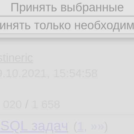
ammer I 1Z0-808 и Ja
stineric
9.10.2021, 15:54:58
 020
/
1 658
SQL задач
»»
(
1
,
)