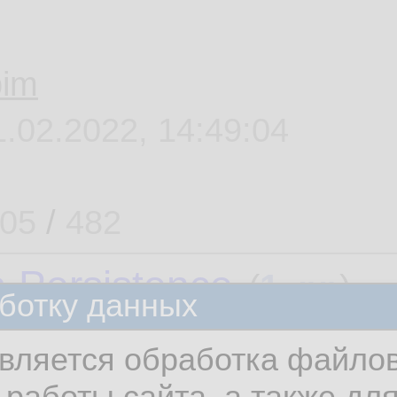
pim
1.02.2022, 14:49:04
05
/
482
 Persistence
»»
(
1
,
)
ботку данных
вляется обработка файлов
zliv
работы сайта, а также дл