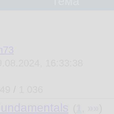
Тема
m73
9.08.2024, 16:33:38
49
/
1 036
Fundamentals
»»
(
1
,
)