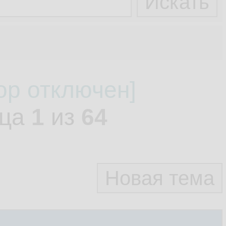
ор отключен]
ица
1
из
64
Новая тема