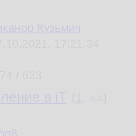
иканор Кузьмич
7.10.2021, 17:21:34
74
/
623
ение в iT
»»
(
1
,
)
on8