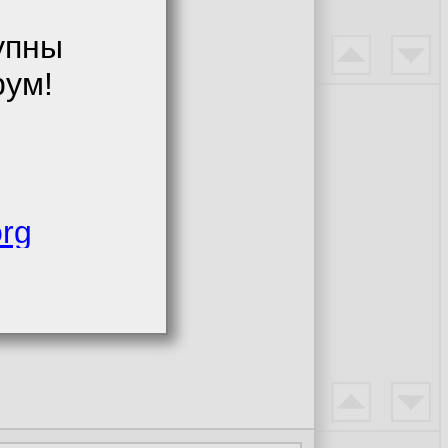
упны
рум!
org