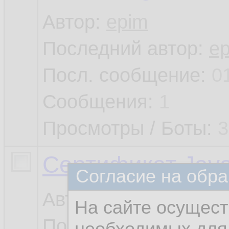
Автор:
epim
Последний автор:
e
Посл. сообщение:
0
Сообщения:
1
Просмотры / Боты:
3
Сертификат Java
Согласие на обра
Автор:
razliv
На сайте осущест
Последний автор:
ra
необходимых для 