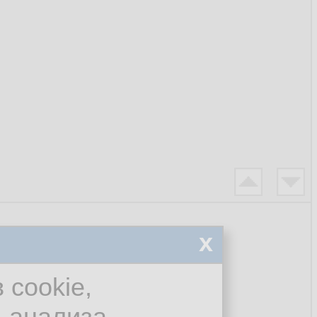
x
 cookie,
я анализа