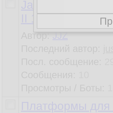
Java SE 8 Progr
II 1Z0-809
»»
(
1
,
)
Автор:
JJZ
Последний автор:
ju
Посл. сообщение:
2
Сообщения:
10
Просмотры / Боты:
1
Платформы для 