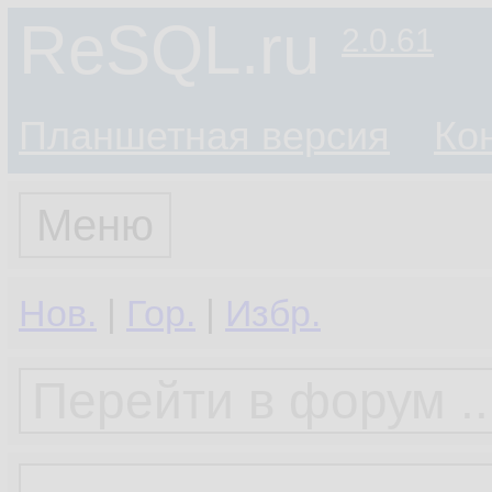
ReSQL.ru
2.0.61
Планшетная версия
Ко
Меню
Нов.
|
Гор.
|
Избр.