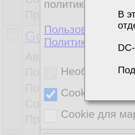
политикой конфи
Просмотры / Боты:
5
В э
отд
Пользовательско
Google cloud arch
Политика конфид
DC-
Автор:
Okrucjusz
Под
Необходимые 
Последний автор:
Ok
Посл. сообщение:
0
Cookie для сб
Сообщения:
1
Cookie для ма
Просмотры / Боты:
2