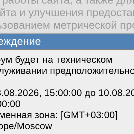
айта и улучшения предост
1.01.2022, 14:57:59
льзованием метрической п
еждение
84
/
535
ум будет на техническом
зовать сайт, вы даёте сог
одготовки к сертифик
луживании предположительн
 cookie, необходимых для
можете выбрать по своему
3.08.2026, 15:00:00 до 10.08.2
hahboz
00:00
ным ссылкам мы можете о
менная зона: [GMT+03:00]
6.12.2021, 14:04:07
сайте пользовательским с
ope/Moscow