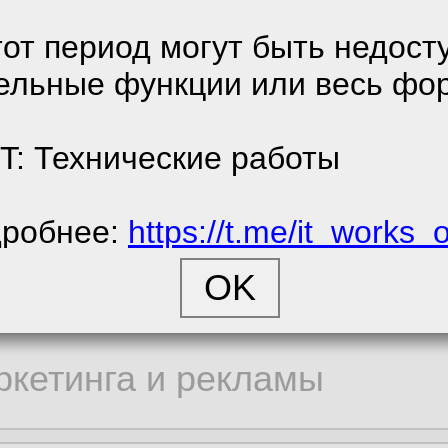
денциальности.
45
/
711
тот период могут быть недост
ельные функции или весь фо
е соглашение
itect
»»
(
1
,
)
енциальности
T: Технические работы
робнее:
https://t.me/it_works_
cookie
rucjusz
7.11.2021, 11:12:24
ора статистики
ркетинга и рекламы
86
/
483