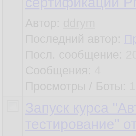
сертификации 
Автор:
ddrym
Последний автор:
П
Посл. сообщение:
2
Сообщения:
4
Просмотры / Боты:
1
Запуск курса "А
тестирование" о