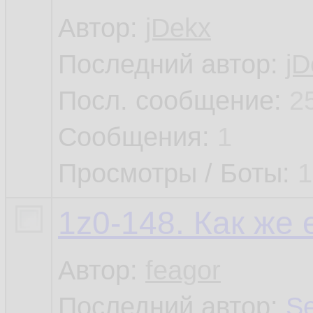
Автор:
jDekx
Последний автор:
jD
Посл. сообщение:
2
Сообщения:
1
Просмотры / Боты:
1
1z0-148. Как же 
Автор:
feagor
Последний автор:
Se