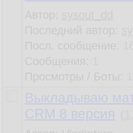
Автор:
sysout_dd
Последний автор:
sy
Посл. сообщение:
1
Сообщения:
1
Просмотры / Боты:
1
Выкладываю мате
CRM 8 версия
(
1