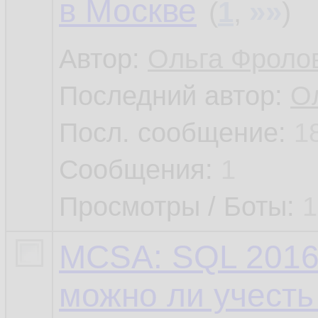
в Москве
»»
(
1
,
)
Автор:
Ольга Фроло
Последний автор:
О
Посл. сообщение:
1
Сообщения:
1
Просмотры / Боты:
1
MCSA: SQL 2016 
можно ли учест