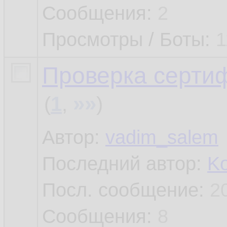
Сообщения:
2
Просмотры / Боты:
1
Проверка сертиф
»»
(
1
,
)
Автор:
vadim_salem
Последний автор:
K
Посл. сообщение:
2
Сообщения:
8