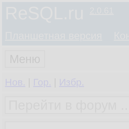
ReSQL.ru
2.0.61
Планшетная версия
Ко
Меню
Нов.
|
Гор.
|
Избр.