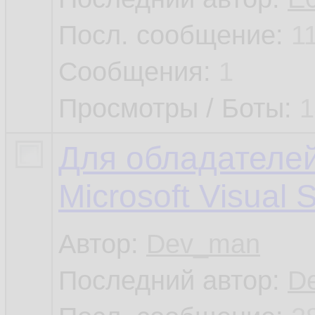
Посл. сообщение:
1
Сообщения:
1
Просмотры / Боты:
1
Для обладателей
Microsoft Visual 
Автор:
Dev_man
Последний автор:
D