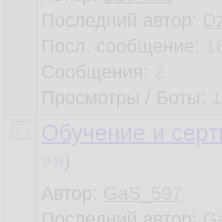
Последний автор:
D
Посл. сообщение:
1
Сообщения:
2
Просмотры / Боты:
1
Обучение и серт
»»
)
Автор:
GaS_597
Последний автор:
G