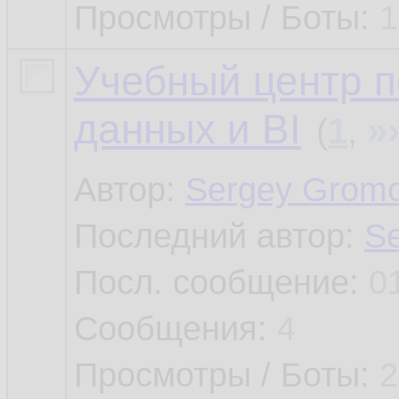
Просмотры / Боты:
1
Учебный центр п
данных и BI
»
(
1
,
Автор:
Sergey Grom
Последний автор:
S
Посл. сообщение:
0
Сообщения:
4
Просмотры / Боты:
2