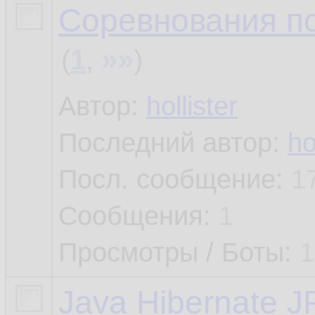
Соревнования по
»»
(
1
,
)
Автор:
hollister
Последний автор:
ho
Посл. сообщение:
1
Сообщения:
1
Просмотры / Боты:
1
Java Hibernate 