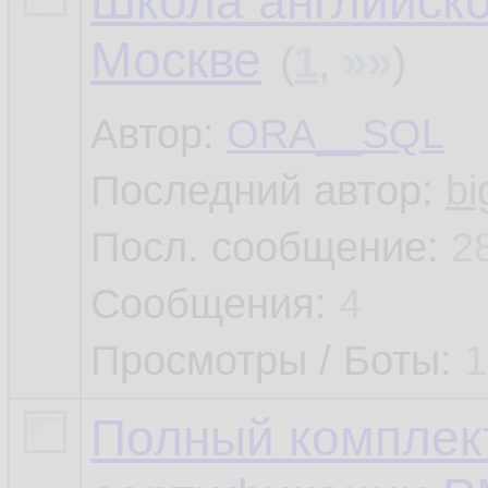
Школа английско
Москве
»»
(
1
,
)
Автор:
ORA__SQL
Последний автор:
bi
Посл. сообщение:
2
Сообщения:
4
Просмотры / Боты:
1
Полный комплек