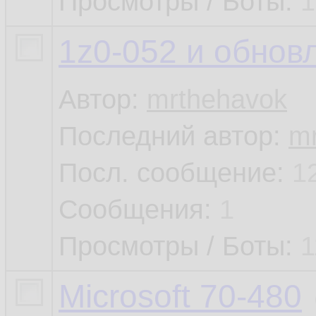
Просмотры / Боты:
1
1z0-052 и обнов
Автор:
mrthehavok
Последний автор:
m
Посл. сообщение:
1
Сообщения:
1
Просмотры / Боты:
1
Microsoft 70-480