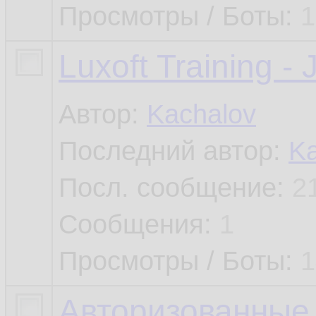
Просмотры / Боты:
1
Luxoft Training -
Автор:
Kachalov
Последний автор:
Ka
Посл. сообщение:
2
Сообщения:
1
Просмотры / Боты:
1
Авторизованные