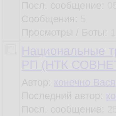
Посл. сообщение:
0
Сообщения:
5
Просмотры / Боты:
1
Национальные т
РП (НТК СОВНЕ
Автор:
конечно Вася
Последний автор:
к
Посл. сообщение:
2