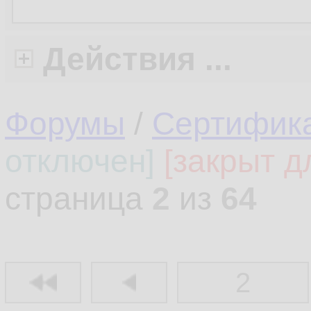
Действия ...
Форумы
/
Сертифика
отключен]
[закрыт д
страница
2
из
64
2