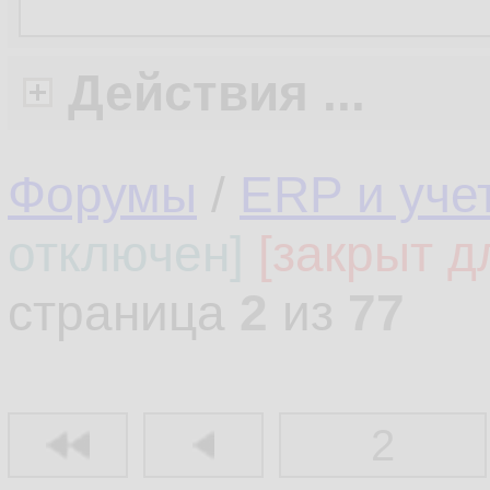
Действия ...
Форумы
/
ERP и уче
отключен]
[закрыт д
страница
2
из
77
2