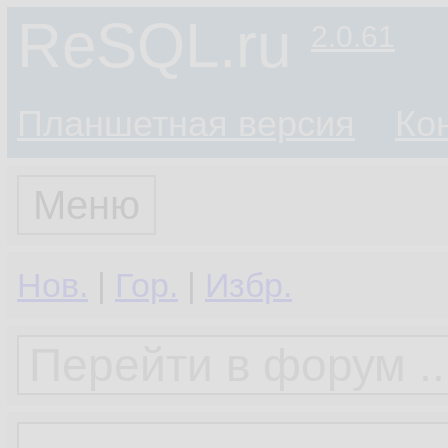
ReSQL.ru
2.0.61
Планшетная версия
Ко
Меню
Нов.
|
Гор.
|
Избр.