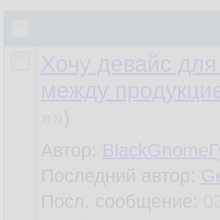
Хочу девайс для 
между продукци
»»
)
Автор:
BlackGnomeГ
Последний автор:
Ge
Посл. сообщение:
0