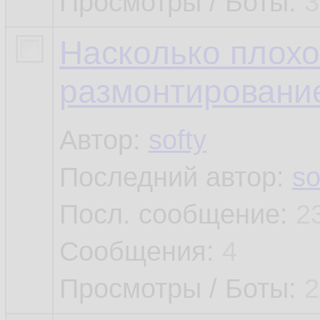
Просмотры / Боты:
3
Насколько плохо
размонтирование
Автор:
softy
Последний автор:
so
Посл. сообщение:
2
Сообщения:
4
Просмотры / Боты:
2