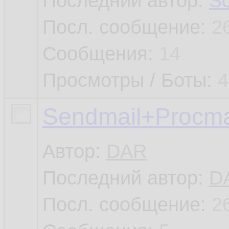
Последний автор:
Sc
Посл. сообщение:
2
Сообщения:
14
Просмотры / Боты:
4
Sendmail+Procma
Автор:
DAR
Последний автор:
D
Посл. сообщение:
2