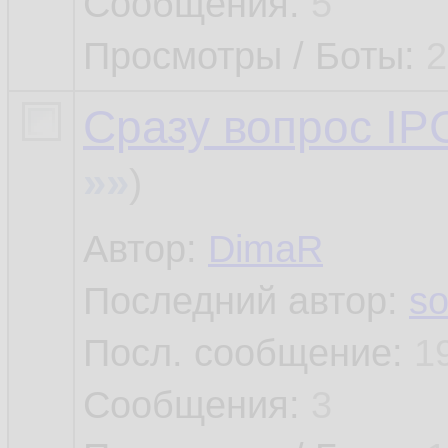
Сообщения:
5
Просмотры / Боты:
2
Сразу вопрос I
»»
)
Автор:
DimaR
Последний автор:
so
Посл. сообщение:
1
Сообщения:
3