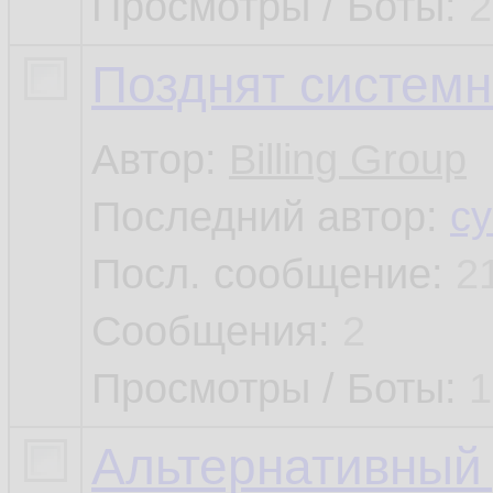
Просмотры / Боты:
2
Позднят систем
Автор:
Billing Group
Последний автор:
c
Посл. сообщение:
2
Сообщения:
2
Просмотры / Боты:
1
Альтернативный