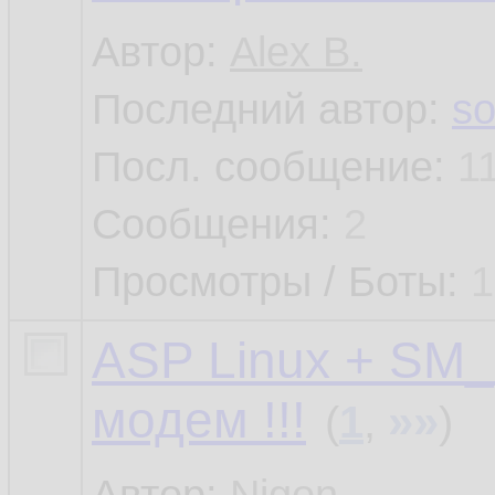
Автор:
Alex B.
Последний автор:
so
Посл. сообщение:
1
Сообщения:
2
Просмотры / Боты:
1
ASP Linux + SM_
модем !!!
»»
(
1
,
)