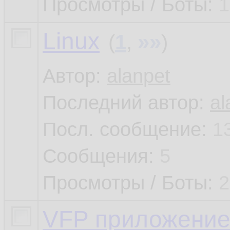
Просмотры / Боты:
1
Linux
»»
(
1
,
)
Автор:
alanpet
Последний автор:
al
Посл. сообщение:
1
Сообщения:
5
Просмотры / Боты:
2
VFP приложение 