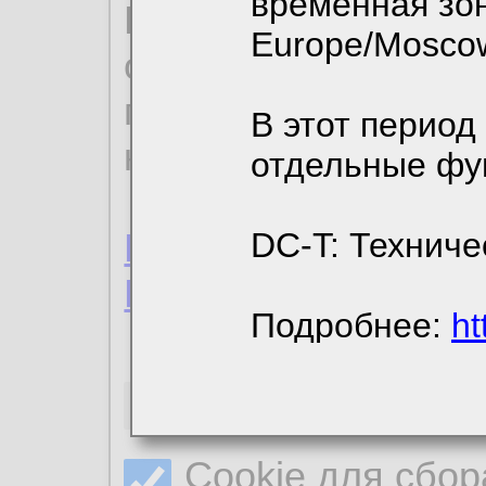
временная зон
По нижеприведенн
Europe/Mosco
ознакомиться с де
пользовательским 
В этот период
конфиденциальност
отдельные фу
Пользовательское 
DC-T: Техниче
Политика конфиде
Подробнее:
ht
Необходимые co
Cookie для сбор