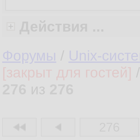
Действия ...
Форумы
/
Unix-сист
[закрыт для гостей]
/
276
из
276
276